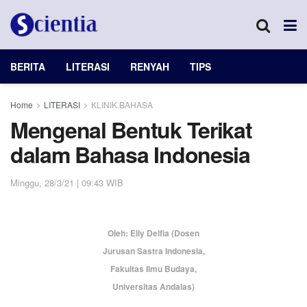
BERITA
LITERASI
RENYAH
TIPS
Home
LITERASI
KLINIK BAHASA
Mengenal Bentuk Terikat
dalam Bahasa Indonesia
Minggu, 28/3/21 | 09:43 WIB
Oleh: Elly Delfia (Dosen
Jurusan Sastra Indonesia,
Fakultas Ilmu Budaya,
Universitas Andalas)