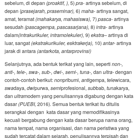
sebelum, di depan
(proaktif, ),
5)
pra-
artinya sebelum, di
depan (
prasejarah, praseminar),
6)
maha-
artinya sangat,
amat, teramat
(mahakarya, mahasiswa),
7)
pasca-
artinya
sesudah
(pascagempa, pascasarjana),
8)
intra-
artinya
dalam
(intrakurikuler, intramolekuler),
9)
ekstra
– artinya di
luar, sangat
(ekstrakurikuler, esktrakerja),
10)
antar-
artinya
jarak di antara
(antarkota, antarprovinsi)
Selanjutnya, ada bentuk terikat yang lain, seperti
non-,
anti-, tele-, swa-, sub-, dwi-, semi-, tuna-,
dan
ultra-
dengan
contoh-contoh berikut:
non
pribumi,
anti
gempa,
tele
wicara,
swa
daya,
dwi
purwa,
semi
profesional,
sub
bab,
tuna
karya,
dan
ultra
modern yang penulisannya digabung dengan kata
dasar
(PUEBI,
2016). Semua bentuk terikat itu ditulis
serangkai dengan kata dasar yang memodifikasinya
kecuali bergabung dengan kata dasar berupa nama orang,
nama tempat, nama organisasi, dan nama peristiwa yang
sudah tercatat dalam sejarah, penulisannya terpisah dan