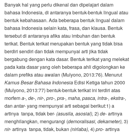
Banyak hal yang perlu dikenal dan dipelajari dalam
bahasa Indonesia, di antaranya bentuk-bentuk lingual atau
bentuk kebahasaan. Ada beberapa bentuk lingual dalam
bahasa Indonesia selain kata, frasa, dan klausa. Bentuk
tersebut di antaranya afiks atau imbuhan dan bentuk
terikat. Bentuk terikat merupakan bentuk yang tidak bisa
berdiri sendiri dan tidak mempunyai arti jika tidak
bergabung dengan kata dasar. Bentuk terikat yang melekat
pada kata dasar yang oleh beberapa ahli digolongkan ke
dalam prefiks atau awalan (Mulyono, 2013:76). Menurut
Kamus Besar Bahasa Indonesia
Edisi Ketiga tahun 2000
(Mulyono, 2013:77) bentuk-bentuk terikat ini terdiri atas
morfem
a-, de-, nir-, pro-, pra-, maha, pasca, intra-, ekstra-,
dan
antar-
yang mempunyai arti sebagai berikut:1) a
artinya tanpa, tidak ber-
(asusila, asosial),
2)
de-
artinya
menghilangkan, mengurangi (
demoralisasi, dekameter),
3)
nir-
artinya tanpa, tidak, bukan
(nirlaba),
4)
pro-
artinya