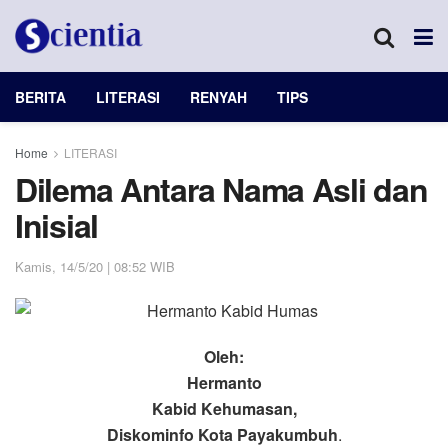
BERITA
LITERASI
RENYAH
TIPS
Home
LITERASI
Dilema Antara Nama Asli dan
Inisial
Kamis, 14/5/20 | 08:52 WIB
Oleh:
Hermanto
Kabid Kehumasan,
Diskominfo Kota Payakumbuh
.