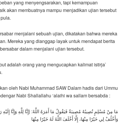
ai beban yang menyengsarakan, tapi kemampuan
baik akan membuatnya mampu menjadikan ujian tersebut
pula.
rsabar menjalani sebuah ujian, dikatakan bahwa mereka
an. Mereka yang dianggap layak untuk mendapat berita
ersabar dalam menjalani ujian tersebut.
but adalah orang yang mengucapkan kalimat istirja`
u.
ajarkan oleh Nabi Muhammad SAW Dalam hadis dari Ummu
engar Nabi Shallallahu ‘alaihi wa sallam bersabda :
وَأَخْلُفْ لِي خَيْرًا مِنْهَا، إِلَّا أَخْلَفَ اللَّهُ لَهُ خَيْرًا مِنْهَا