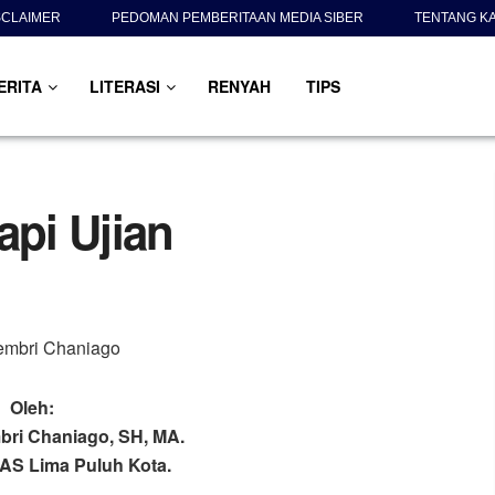
SCLAIMER
PEDOMAN PEMBERITAAN MEDIA SIBER
TENTANG K
ERITA
LITERASI
RENYAH
TIPS
pi Ujian
Oleh:
ri Chaniago, SH, MA.
S Lima Puluh Kota.