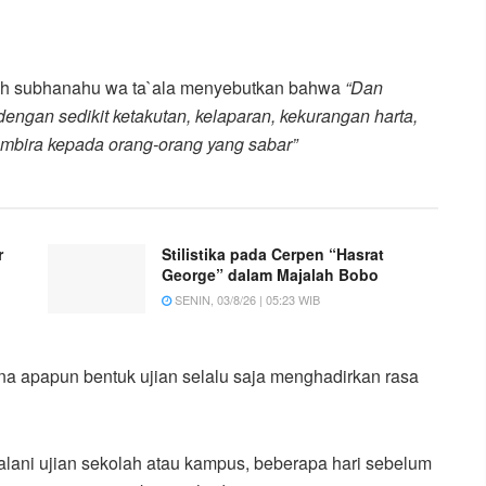
llah subhanahu wa ta`ala menyebutkan bahwa
“Dan
ngan sedikit ketakutan, kelaparan, kekurangan harta,
embira kepada orang-orang yang sabar”
r
Stilistika pada Cerpen “Hasrat
George” dalam Majalah Bobo
SENIN, 03/8/26 | 05:23 WIB
ena apapun bentuk ujian selalu saja menghadirkan rasa
ani ujian sekolah atau kampus, beberapa hari sebelum