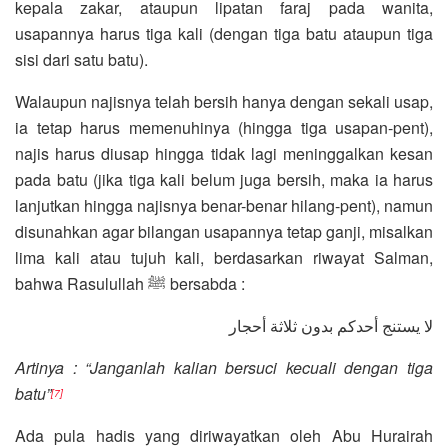
kepala zakar, ataupun lipatan faraj pada wanita,
usapannya harus tiga kali (dengan tiga batu ataupun tiga
sisi dari satu batu).
Walaupun najisnya telah bersih hanya dengan sekali usap,
ia tetap harus memenuhinya (hingga tiga usapan-pent),
najis harus diusap hingga tidak lagi meninggalkan kesan
pada batu (jika tiga kali belum juga bersih, maka ia harus
lanjutkan hingga najisnya benar-benar hilang-pent), namun
disunahkan agar bilangan usapannya tetap ganji, misalkan
lima kali atau tujuh kali, berdasarkan riwayat Salman,
bahwa Rasulullah ﷺ bersabda :
لا يستنج أحدكم بدون ثلاثة أحجار
Artinya : “Janganlah kalian bersuci kecuali dengan tiga
batu”
[7]
Ada pula hadis yang diriwayatkan oleh Abu Hurairah