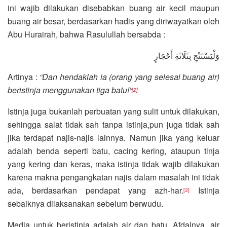
ini wajib dilakukan disebabkan buang air kecil maupun
buang air besar, berdasarkan hadis yang diriwayatkan oleh
Abu Hurairah, bahwa Rasulullah bersabda :
وَلْيَسْتَنْجِ بِثَلَاثَةِ أَحْجَارٍ
Artinya :
“Dan hendaklah ia (orang yang selesai buang air)
beristinja menggunakan tiga batu!”
[2]
Istinja juga bukanlah perbuatan yang sulit untuk dilakukan,
sehingga salat tidak sah tanpa istinja,pun juga tidak sah
jika terdapat najis-najis lainnya. Namun jika yang keluar
adalah benda seperti batu, cacing kering, ataupun tinja
yang kering dan keras, maka istinja tidak wajib dilakukan
karena makna pengangkatan najis dalam masalah ini tidak
ada, berdasarkan pendapat yang azh-har.
Istinja
[3]
sebaiknya dilaksanakan sebelum berwudu.
Media untuk beristinja adalah air dan batu. Afdalnya, air