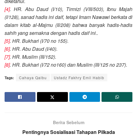
diketahui.
[4]
. HR. Abu Daud (I/10), Tirmizi (VIII/503), Ibnu Majah
(I/128), sanad hadis ini daif, tetapi Imam Nawawi berkata di
dalam kitab al-Majmu (II/208) bahwa banyak hadis-hadis
sahih yang semakna dengan hadis daif ini..
[5]
. HR. Bukhari (I/70 no 155).
[6]
. HR. Abu Daud (I/40).
[7]
. HR. Muslim (III/152).
[8]
. HR. Bukhari (I/72 no160) dan Muslim (III/125 no 237).
Tags:
Cahaya Qalbu
Ustadz Fakhry Emil Habib
Berita Sebelum
Pentingnya Sosialisasi Tahapan Pilkada