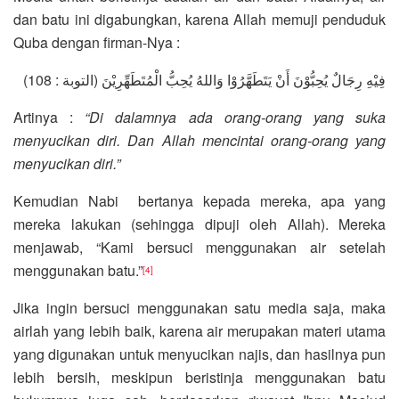
dan batu ini digabungkan, karena Allah memuji penduduk
Quba dengan firman-Nya :
فِيْهِ رِجَالٌ يُحِبُّوْنَ أَنْ يَتَطَهَّرُوْا وَاللهُ يُحِبُّ الْمُتَطَهِّرِيْنَ (التوبة : 108)
Artinya :
“Di dalamnya ada orang-orang yang suka
menyucikan diri. Dan Allah mencintai orang-orang yang
menyucikan diri.”
Kemudian Nabi bertanya kepada mereka, apa yang
mereka lakukan (sehingga dipuji oleh Allah). Mereka
menjawab, “Kami bersuci menggunakan air setelah
menggunakan batu.”
[4]
Jika ingin bersuci menggunakan satu media saja, maka
airlah yang lebih baik, karena air merupakan materi utama
yang digunakan untuk menyucikan najis, dan hasilnya pun
lebih bersih, meskipun beristinja menggunakan batu