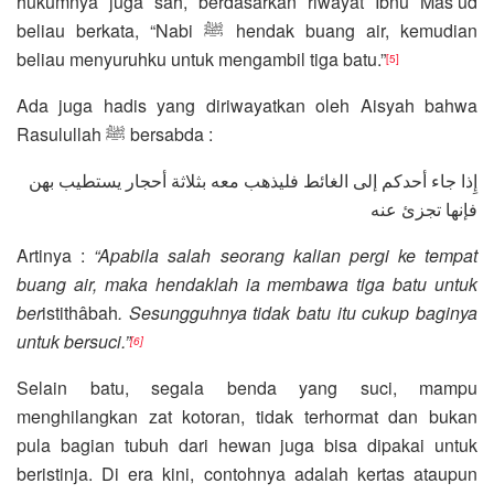
hukumnya juga sah, berdasarkan riwayat Ibnu Mas’ud
beliau berkata, “Nabi ﷺ hendak buang air, kemudian
beliau menyuruhku untuk mengambil tiga batu.”
[5]
Ada juga hadis yang diriwayatkan oleh Aisyah bahwa
Rasulullah ﷺ bersabda :
إِذا جاء أحدكم إلى الغائط فليذهب معه بثلاثة أحجار يستطيب بهن
فإنها تجزئ عنه
Artinya :
“Apabila salah seorang kalian pergi ke tempat
buang air, maka hendaklah ia membawa tiga batu untuk
ber
istithâbah
. Sesungguhnya tidak batu itu cukup baginya
untuk bersuci.”
[6]
Selain batu, segala benda yang suci, mampu
menghilangkan zat kotoran, tidak terhormat dan bukan
pula bagian tubuh dari hewan juga bisa dipakai untuk
beristinja. Di era kini, contohnya adalah kertas ataupun