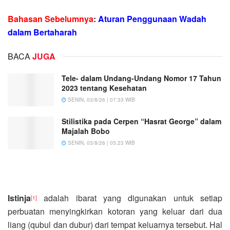
Bahasan Sebelumnya
:
Aturan Penggunaan Wadah
dalam Bertaharah
BACA
JUGA
Tele- dalam Undang-Undang Nomor 17 Tahun
2023 tentang Kesehatan
SENIN, 03/8/26 | 07:33 WIB
Stilistika pada Cerpen “Hasrat George” dalam
Majalah Bobo
SENIN, 03/8/26 | 05:23 WIB
Istinja
adalah ibarat yang digunakan untuk setiap
[1]
perbuatan menyingkirkan kotoran yang keluar dari dua
liang (qubul dan dubur) dari tempat keluarnya tersebut. Hal