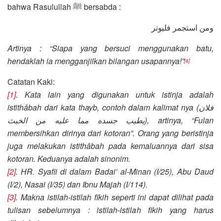
bahwa Rasulullah ﷺ bersabda :
ومن استجمر فليوتر
Artinya : “Siapa yang bersuci menggunakan batu,
hendaklah ia mengganjilkan bilangan usapannya!”
[8]
Catatan Kaki:
[1]
. Kata lain yang digunakan untuk istinja adalah
istithâbah dari kata thayb, contoh dalam kalimat nya (فلان
يطيب جسده مما عليه من الخبث), artinya, “Fulan
membersihkan dirinya dari kotoran”. Orang yang beristinja
juga melakukan istithâbah pada kemaluannya dari sisa
kotoran. Keduanya adalah sinonim.
[2]
. HR. Syafii di dalam Badai’ al-Minan (I/25), Abu Daud
(I/2), Nasai (I/35) dan Ibnu Majah (I/114).
[3]
. Makna istilah-istilah fikih seperti ini dapat dilihat pada
tulisan sebelumnya : istilah-istilah fikih yang harus