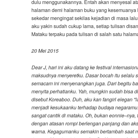
dulu menggunakannya. Entah akan menyesal atau
halaman demi halaman buku yang kesemuanya ber
sekedar mengingat sekilas kejadian di masa lalu
aku yakin sudah cukup lama, setiap tulisan dis
Mataku terpaku pada tulisan di salah satu halam
20 Mei 2015
Dear J, hari ini aku datang ke festival internasi
maksudnya menyeretku. Dasar bocah itu selalu s
semacam ini menyenangkan juga. Dari begitu ba
menyita perhatianku. Yah, mungkin sudah bisa dit
disebut Koreaboo. Duh, aku kan fangirl elegan
menjadi kesukaanku terhadap budaya negaramu.
sangat cantik di mataku. Oh, bukan eonnie
–
nya, 
dengan atasan rompi berlengan panjang dan aks
warna. Kegagumanku semakin bertambah saat me