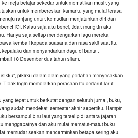
n ke meja belajar sekedar untuk mematikan musik yang
utuskan untuk membereskan kamarku yang mulai terasa
menuju ranjang untuk kemudian menjatuhkan diri dan
nci IOI. Kalau saja aku benci, tidak mungkin aku
k
u. Hanya saja setiap mendengarkan lagu mereka
rbawa kembali kepada suasana dan rasa sakit saat itu.
kepalaku dan menyandarkan dagu di bantal.
ali 18 Desember dua tahun silam.
usikku”, pikirku dalam diam yang perlahan menyesakkan.
 Tidak ingin membiarkan perasaan itu berlarut-larut.
yang tepat untuk berkutat dengan seluruh jurnal, buku,
 yang sudah mendekati semester akhir sepertiku. Hampir
u bersampul biru laut yang terselip di antara jajaran
nku menggapainya dan aku mulai mematut-matut buku
 mulai memudar seakan mencerminkan betapa sering aku