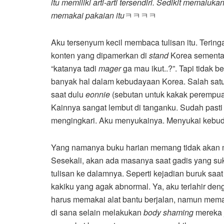
itu memiliki arti-arti tersendiri. Sedikit memalu
memakai pakaian itu
ㅋㅋㅋㅋ
Aku tersenyum kecil membaca tulisan itu. Tering
konten yang dipamerkan di
stan
d
Korea sementar
“katanya tadi
mager
ga mau ikut..?”. Tapi tidak
banyak hal dalam kebudayaan Korea. Salah satu
saat dulu
eonnie
(sebutan untuk kakak perempua
Kainnya sangat lembut di tanganku. Sudah pasti
mengingkari. Aku menyukainya. Menyukai kebuda
Yang namanya buku harian memang tidak akan me
Sesekali, akan ada masanya saat gadis yang su
tulisan ke dalamnya. Seperti kejadian buruk saa
kakiku yang agak abnormal. Ya, aku terlahir de
harus memakai alat bantu berjalan, namun meman
di sana selain melakukan
body shaming
mereka 