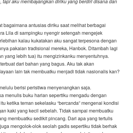
kan, tapi aku membayangkan diriku yang berdiri disana dan
at bagaimana antusias diriku saat melihat berbagai
a Lila di sampingku nyengir setengah mengejek
 berlebihan kalau kukatakan aku sangat terpesona dengan
nya pakaian tradisional mereka, Hanbok. Ditambah lagi
n yang lebih tua) itu mengizinkanku menyentuhnya.
 terbuat dari bahan yang bagus. Aku tak akan
yaan lain tak membuatku menjadi tidak nasionalis kan?
lulu berisi peristiwa menyenangkan saja.
ka menulis buku harian sepertiku mengadu dengan
t itu ketika teman sekelasku “bercanda” mengenai kondisi
ngan kaki yang kecil sebelah. Tidak sampai membuatku
g membuatku sedikit pincang. Dari apa yang tertulis
juga mengolok-olok seolah gadis sepertiku tidak berhak