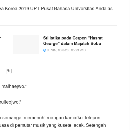
ya Korea 2019 UPT Pusat Bahasa Universitas Andalas
r
Stilistika pada Cerpen “Hasrat
George” dalam Majalah Bobo
SENIN, 03/8/26 | 05:23 WIB
[/h]
 malhaejwo.”
ulleojwo.”
 semangat memenuhi ruangan kamarku. telepon
asa di pemutar musik yang kusetel acak. Setengah