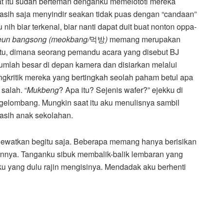
t itu sudah berteman denganku memelototi mereka
asih saja menyindir seakan tidak puas dengan “candaan”
 nih biar terkenal, biar nanti dapat duit buat nonton oppa-
un bangsong (meokbang/
먹방
)
memang merupakan
itu, dimana seorang pemandu acara yang disebut BJ
mlah besar di depan kamera dan disiarkan melalui
gkritik mereka yang bertingkah seolah paham betul apa
salah. “
Mukbeng
? Apa itu? Sejenis wafer?” ejekku di
ergelombang. Mungkin saat itu aku menulisnya sambil
sih anak sekolahan.
ulewatkan begitu saja. Beberapa memang hanya berisikan
diannya. Tanganku sibuk membalik-balik lembaran yang
iku yang dulu rajin mengisinya. Mendadak aku berhenti