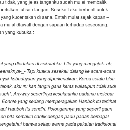
 tidak, yang jelas tanganku sudah mulai membalik
isikan tulisan tangan. Sesekali aku berhenti untuk
 yang kuceritakan di sana. Entah mulai sejak kapan –
ana mulai diawali dengan sapaan terhadap seseorang.
an yang kubuka :
onal yang diadakan di sekolahku. Lila yang mengajak- ah,
eenaknya-_- Tapi kuakui sesekali datang ke acara-acara
nyak kebudayaan yang diperkenalkan, Korea selalu bisa
ebak, aku ini kan fangirl garis keras walaupun tidak sudi
 *laugh*. Anyway sepertinya kesukaanku padamu melebar
 Eonnie yang sedang memperagakan Hanbok itu terlihat
tapi Hanbok itu sendiri. Potongannya yang seperti gaun
en pita semakin cantik dengan padu-padan berbagai
ngetahui bahwa setiap warna pada pakaian tradisional