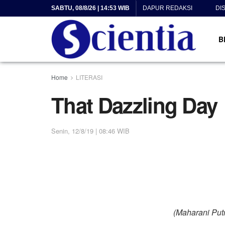
SABTU, 08/8/26 | 14:53 WIB
DAPUR REDAKSI
DI
B
Home
LITERASI
That Dazzling Day
Senin, 12/8/19 | 08:46 WIB
(Maharani Putr