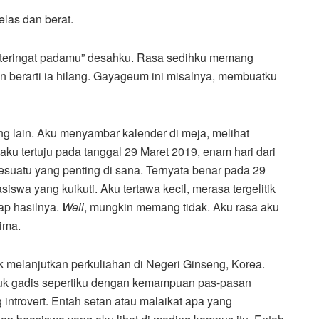
las dan berat.
 teringat padamu” desahku. Rasa sedihku memang
n berarti ia hilang. Gayageum ini misalnya, membuatku
g lain. Aku menyambar kalender di meja, melihat
taku tertuju pada tanggal 29 Maret 2019, enam hari dari
sesuatu yang penting di sana. Ternyata benar pada 29
swa yang kuikuti. Aku tertawa kecil, merasa tergelitik
ap hasilnya.
Well
, mungkin memang tidak. Aku rasa aku
rima.
 melanjutkan perkuliahan di Negeri Ginseng, Korea.
tuk gadis sepertiku dengan kemampuan pas-pasan
 introvert. Entah setan atau malaikat apa yang