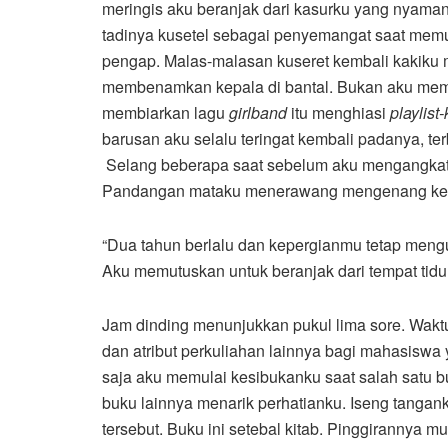
meringis aku beranjak dari kasurku yang nyama
tadinya kusetel sebagai penyemangat saat mem
pengap. Malas-malasan kuseret kembali kakiku 
membenamkan kepala di bantal. Bukan aku membe
membiarkan lagu
girlband
itu menghiasi
playlist
-
barusan aku selalu teringat kembali padanya, te
Selang beberapa saat sebelum aku mengangkat 
Pandangan mataku menerawang mengenang kemb
“Dua tahun berlalu dan kepergianmu tetap meng
Aku memutuskan untuk beranjak dari tempat tidur.
Jam dinding menunjukkan pukul lima sore. Waktu 
dan atribut perkuliahan lainnya bagi mahasiswa
saja aku memulai kesibukanku saat salah satu buk
buku lainnya menarik perhatianku. Iseng tanga
tersebut. Buku ini setebal kitab. Pinggirannya