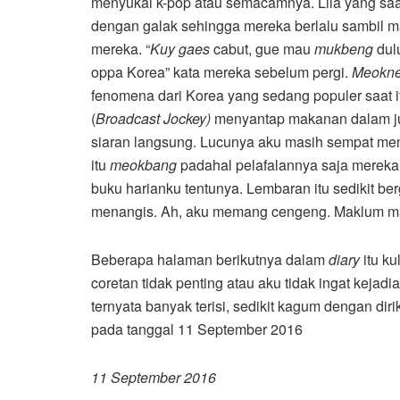
menyukai k-pop atau semacamnya. Lila yang saa
dengan galak sehingga mereka berlalu sambil m
mereka. “
Kuy gaes
cabut, gue mau
mukbeng
dulu
oppa Korea” kata mereka sebelum pergi.
Meokne
fenomena dari Korea yang sedang populer saat 
(
Broadcast Jockey)
menyantap makanan dalam ju
siaran langsung. Lucunya aku masih sempat men
itu
meokbang
padahal pelafalannya saja mereka 
buku harianku tentunya. Lembaran itu sedikit b
menangis. Ah, aku memang cengeng. Maklum ma
Beberapa halaman berikutnya dalam
diary
itu k
coretan tidak penting atau aku tidak ingat keja
ternyata banyak terisi, sedikit kagum dengan dir
pada tanggal 11 September 2016
11 September 2016