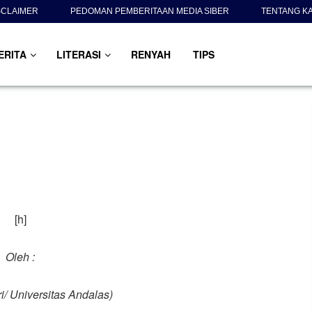
SCLAIMER
PEDOMAN PEMBERITAAN MEDIA SIBER
TENTANG K
ERITA
LITERASI
RENYAH
TIPS
[h]
Oleh :
i/ Universitas Andalas)