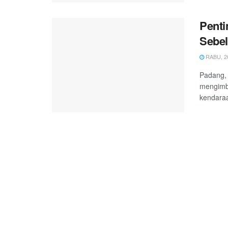
Penti
Sebe
RABU, 26
Padang, 
mengimb
kendaraa