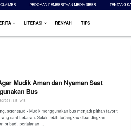
SCLAIMER
PEDOMAN PEMBERITAAN MEDIA SIBER
TENTANG K
ERITA
LITERASI
RENYAH
TIPS
 Agar Mudik Aman dan Nyaman Saat
gunakan Bus
/3/25 | 11:51 WIB
g, scientia.id - Mudik menggunakan bus menjadi pilihan favorit
rang saat Lebaran. Selain lebih terjangkau dibandingkan
n pribadi, perjalanan ...