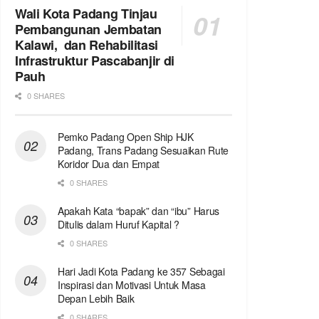
Wali Kota Padang Tinjau
Pembangunan Jembatan
Kalawi, dan Rehabilitasi
Infrastruktur Pascabanjir di
Pauh
0 SHARES
Pemko Padang Open Ship HJK
Padang, Trans Padang Sesuaikan Rute
Koridor Dua dan Empat
0 SHARES
Apakah Kata “bapak” dan “ibu” Harus
Ditulis dalam Huruf Kapital ?
0 SHARES
Hari Jadi Kota Padang ke 357 Sebagai
Inspirasi dan Motivasi Untuk Masa
Depan Lebih Baik
0 SHARES