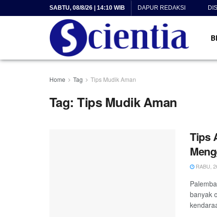
SABTU, 08/8/26 | 14:10 WIB
DAPUR REDAKSI
DI
B
Home
Tag
Tips Mudik Aman
Tag:
Tips Mudik Aman
Tips
Meng
RABU, 26
Palemban
banyak o
kendaraa