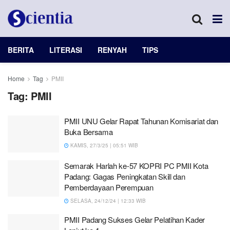
BERITA
LITERASI
RENYAH
TIPS
Home
Tag
PMII
Tag:
PMII
PMII UNU Gelar Rapat Tahunan Komisariat dan
Buka Bersama
KAMIS, 27/3/25 | 05:51 WIB
Semarak Harlah ke-57 KOPRI PC PMII Kota
Padang: Gagas Peningkatan Skill dan
Pemberdayaan Perempuan
SELASA, 24/12/24 | 12:33 WIB
PMII Padang Sukses Gelar Pelatihan Kader