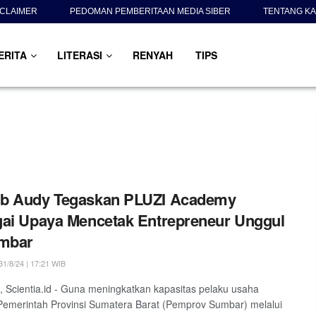
SCLAIMER
PEDOMAN PEMBERITAAN MEDIA SIBER
TENTANG KA
ERITA
LITERASI
RENYAH
TIPS
b Audy Tegaskan PLUZI Academy
ai Upaya Mencetak Entrepreneur Unggul
umbar
1/8/24 | 17:21 WIB
Scientia.id - Guna meningkatkan kapasitas pelaku usaha
emerintah Provinsi Sumatera Barat (Pemprov Sumbar) melalui