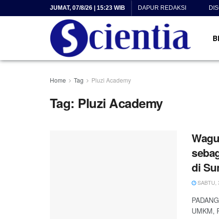
JUMAT, 07/8/26 | 15:23 WIB
DAPUR REDAKSI
DI
B
Home
Tag
Pluzi Academy
Tag:
Pluzi Academy
Wagu
sebag
di S
SABTU, 3
PADANG, 
UMKM, P