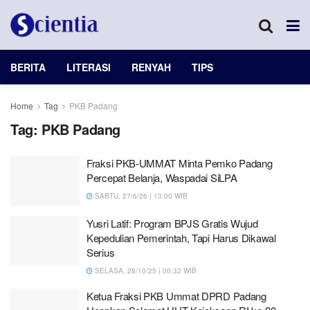
BERITA
LITERASI
RENYAH
TIPS
Home
Tag
PKB Padang
Tag:
PKB Padang
Fraksi PKB-UMMAT Minta Pemko Padang
Percepat Belanja, Waspadai SiLPA
SABTU, 27/6/26 | 13:00 WIB
Yusri Latif: Program BPJS Gratis Wujud
Kepedulian Pemerintah, Tapi Harus Dikawal
Serius
SELASA, 28/10/25 | 00:32 WIB
Ketua Fraksi PKB Ummat DPRD Padang