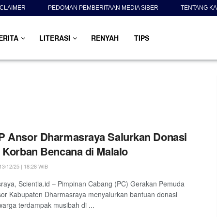
SCLAIMER
PEDOMAN PEMBERITAAN MEDIA SIBER
TENTANG KA
ERITA
LITERASI
RENYAH
TIPS
P Ansor Dharmasraya Salurkan Donasi
 Korban Bencana di Malalo
3/12/25 | 18:28 WIB
raya, Scientia.id – Pimpinan Cabang (PC) Gerakan Pemuda
sor Kabupaten Dharmasraya menyalurkan bantuan donasi
arga terdampak musibah di ...