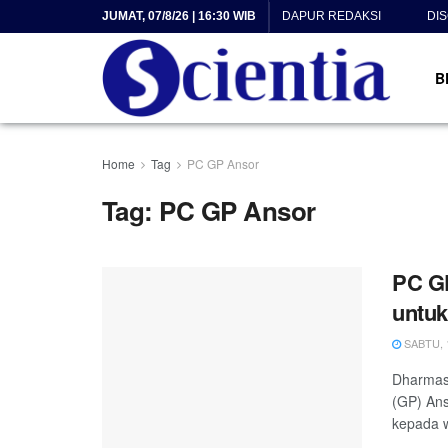
JUMAT, 07/8/26 | 16:30 WIB
DAPUR REDAKSI
DI
B
Home
Tag
PC GP Ansor
Tag:
PC GP Ansor
PC G
untuk
SABTU, 1
Dharmas
(GP) An
kepada w