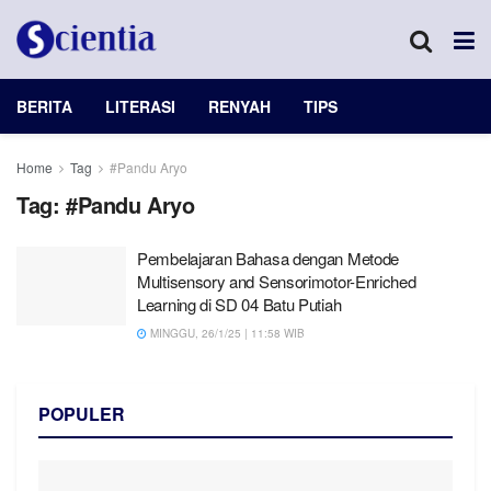
BERITA
LITERASI
RENYAH
TIPS
Home
Tag
#Pandu Aryo
Tag:
#Pandu Aryo
Pembelajaran Bahasa dengan Metode
Multisensory and Sensorimotor-Enriched
Learning di SD 04 Batu Putiah
MINGGU, 26/1/25 | 11:58 WIB
POPULER