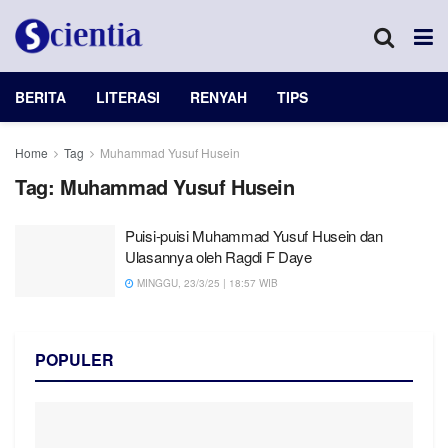
BERITA
LITERASI
RENYAH
TIPS
Home
Tag
Muhammad Yusuf Husein
Tag:
Muhammad Yusuf Husein
Puisi-puisi Muhammad Yusuf Husein dan
Ulasannya oleh Ragdi F Daye
MINGGU, 23/3/25 | 18:57 WIB
POPULER