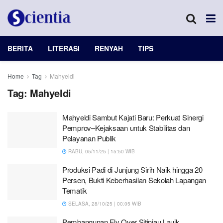
BERITA
LITERASI
RENYAH
TIPS
Home
Tag
Mahyeldi
Tag:
Mahyeldi
Mahyeldi Sambut Kajati Baru: Perkuat Sinergi
Pemprov–Kejaksaan untuk Stabilitas dan
Pelayanan Publik
RABU, 05/11/25 | 15:50 WIB
Produksi Padi di Junjung Sirih Naik hingga 20
Persen, Bukti Keberhasilan Sekolah Lapangan
Tematik
SELASA, 28/10/25 | 00:05 WIB
Pembangunan Fly Over Sitinjau Lauik