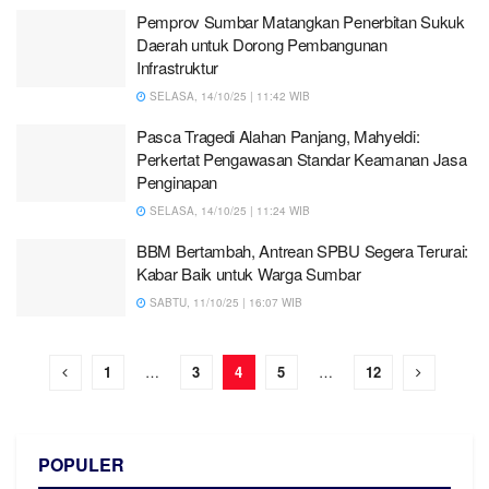
Pemprov Sumbar Matangkan Penerbitan Sukuk
Daerah untuk Dorong Pembangunan
Infrastruktur
SELASA, 14/10/25 | 11:42 WIB
Pasca Tragedi Alahan Panjang, Mahyeldi:
Perkertat Pengawasan Standar Keamanan Jasa
Penginapan
SELASA, 14/10/25 | 11:24 WIB
BBM Bertambah, Antrean SPBU Segera Terurai:
Kabar Baik untuk Warga Sumbar
SABTU, 11/10/25 | 16:07 WIB
1
…
3
4
5
…
12
POPULER