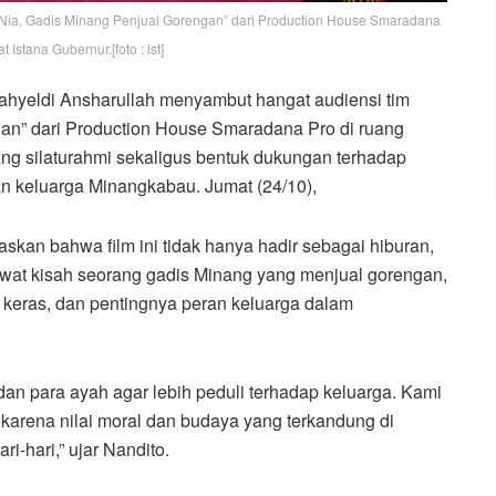
m “Nia, Gadis Minang Penjual Gorengan” dari Production House Smaradana
t Istana Gubernur.[foto : ist]
hyeldi Ansharullah menyambut hangat audiensi tim
gan” dari Production House Smaradana Pro di ruang
ang silaturahmi sekaligus bentuk dukungan terhadap
an keluarga Minangkabau. Jumat (24/10),
skan bahwa film ini tidak hanya hadir sebagai hiburan,
 Lewat kisah seorang gadis Minang yang menjual gorengan,
a keras, dan pentingnya peran keluarga dalam
dan para ayah agar lebih peduli terhadap keluarga. Kami
h, karena nilai moral dan budaya yang terkandung di
-hari,” ujar Nandito.