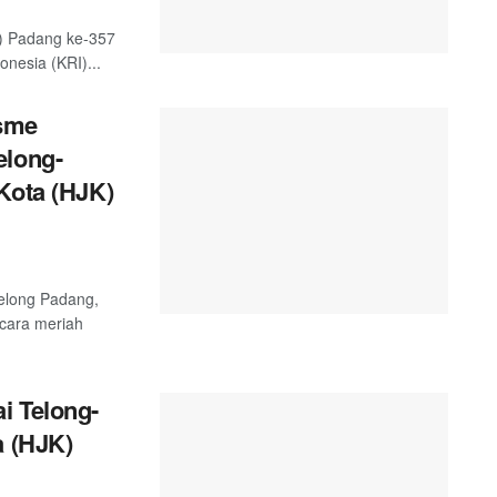
) Padang ke-357
nesia (KRI)...
sme
elong-
Kota (HJK)
telong Padang,
ecara meriah
i Telong-
a (HJK)