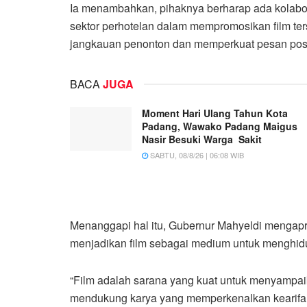
Ia menambahkan, pihaknya berharap ada kolabo
sektor perhotelan dalam mempromosikan film t
jangkauan penonton dan memperkuat pesan positi
BACA
JUGA
Moment Hari Ulang Tahun Kota
Padang, Wawako Padang Maigus
Nasir Besuki Warga Sakit
SABTU, 08/8/26 | 06:08 WIB
Menanggapi hal itu, Gubernur Mahyeldi mengapres
menjadikan film sebagai medium untuk menghidupk
“Film adalah sarana yang kuat untuk menyampai
mendukung karya yang memperkenalkan kearifan l