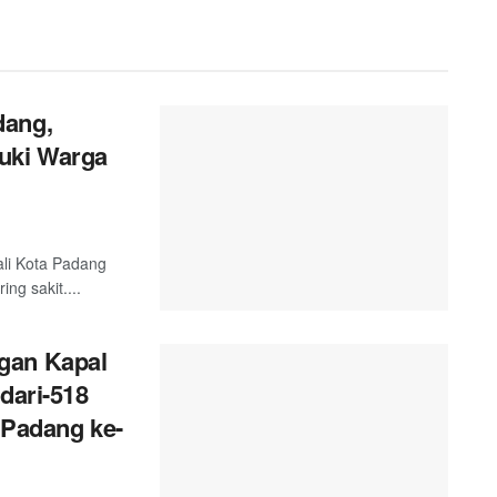
dang,
uki Warga
ali Kota Padang
g sakit....
gan Kapal
dari-518
 Padang ke-