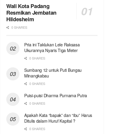
Wali Kota Padang
Resmikan Jembatan
Hildesheim
0 SHARES
Pria ini Taklukan Lele Raksasa
Ukurannya Nyaris Tiga Meter
0 SHARES
Sumbang 12 untuk Puti Bungsu
Minangkabau
0 SHARES
Puisi-puisi Dharma Purnama Putra
0 SHARES
Apakah Kata “bapak” dan “ibu” Harus
Ditulis dalam Huruf Kapital ?
0 SHARES