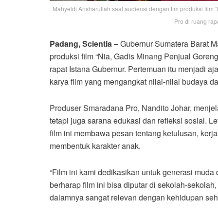
Mahyeldi Ansharullah saat audiensi dengan tim produksi fil
Pro di ruang rapa
Padang, Scientia
– Gubernur Sumatera Barat Ma
produksi film “Nia, Gadis Minang Penjual Goren
rapat Istana Gubernur. Pertemuan itu menjadi aj
karya film yang mengangkat nilai-nilai budaya d
Produser Smaradana Pro, Nandito Johar, menjela
tetapi juga sarana edukasi dan refleksi sosial.
film ini membawa pesan tentang ketulusan, kerj
membentuk karakter anak.
“Film ini kami dedikasikan untuk generasi muda 
berharap film ini bisa diputar di sekolah-sekola
dalamnya sangat relevan dengan kehidupan sehari