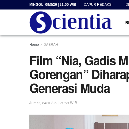
MINGGU, 09/8/26 | 21:00 WIB
DAPUR REDAKSI
D
B
Home
DAERAH
Film “Nia, Gadis 
Gorengan” Diharap
Generasi Muda
Jumat, 24/10/25 | 21:58 WIB