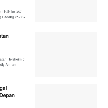
ati HJK ke 357
K) Padang ke-357,
atan
atan Helsheim di
adly Amran
gai
 Depan