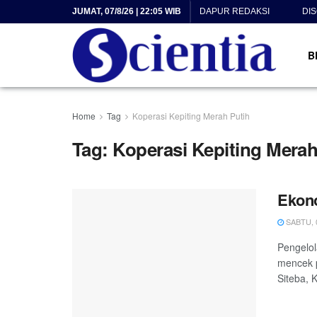
JUMAT, 07/8/26 | 22:05 WIB
DAPUR REDAKSI
DI
B
Home
Tag
Koperasi Kepiting Merah Putih
Tag:
Koperasi Kepiting Merah
Ekono
SABTU, 0
Pengelol
mencek p
Siteba, 