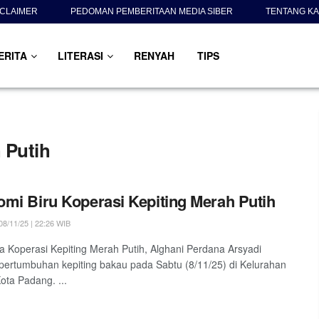
SCLAIMER
PEDOMAN PEMBERITAAN MEDIA SIBER
TENTANG KA
ERITA
LITERASI
RENYAH
TIPS
 Putih
mi Biru Koperasi Kepiting Merah Putih
8/11/25 | 22:26 WIB
a Koperasi Kepiting Merah Putih, Alghani Perdana Arsyadi
ertumbuhan kepiting bakau pada Sabtu (8/11/25) di Kelurahan
Kota Padang. ...