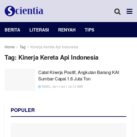
BERITA
LITERASI
RENYAH
TIPS
Home
Tag
Kinerja Kereta Api Indonesia
Tag:
Kinerja Kereta Api Indonesia
Catat Kinerja Positif, Angkutan Barang KAI
Sumbar Capai 1.6 Juta Ton
RABU, 06/11/24 | 16:10 WIB
POPULER