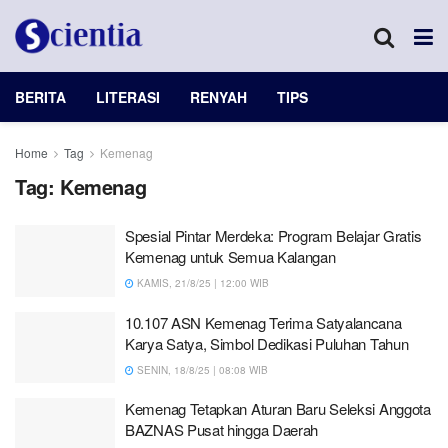
BERITA
LITERASI
RENYAH
TIPS
Home
Tag
Kemenag
Tag:
Kemenag
Spesial Pintar Merdeka: Program Belajar Gratis
Kemenag untuk Semua Kalangan
KAMIS, 21/8/25 | 12:00 WIB
10.107 ASN Kemenag Terima Satyalancana
Karya Satya, Simbol Dedikasi Puluhan Tahun
SENIN, 18/8/25 | 08:08 WIB
Kemenag Tetapkan Aturan Baru Seleksi Anggota
BAZNAS Pusat hingga Daerah