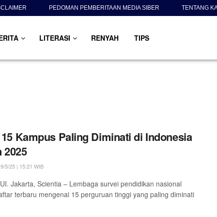
SCLAIMER
PEDOMAN PEMBERITAAN MEDIA SIBER
TENTANG K
ERITA
LITERASI
RENYAH
TIPS
h 15 Kampus Paling Diminati di Indonesia
 2025
9/5/25 | 15:21 WIB
I. Jakarta, Scientia – Lembaga survei pendidikan nasional
daftar terbaru mengenai 15 perguruan tinggi yang paling diminati