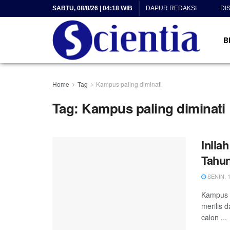
SABTU, 08/8/26 | 04:18 WIB
DAPUR REDAKSI
DI
B
Home
Tag
Kampus paling diminati
Tag:
Kampus paling diminati
Inila
Tahun
SENIN, 1
Kampus U
merilis 
calon ...