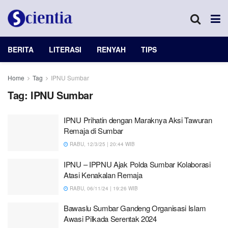
BERITA
LITERASI
RENYAH
TIPS
Home
Tag
IPNU Sumbar
Tag:
IPNU Sumbar
IPNU Prihatin dengan Maraknya Aksi Tawuran
Remaja di Sumbar
RABU, 12/3/25 | 20:44 WIB
IPNU – IPPNU Ajak Polda Sumbar Kolaborasi
Atasi Kenakalan Remaja
RABU, 06/11/24 | 19:26 WIB
Bawaslu Sumbar Gandeng Organisasi Islam
Awasi Pilkada Serentak 2024