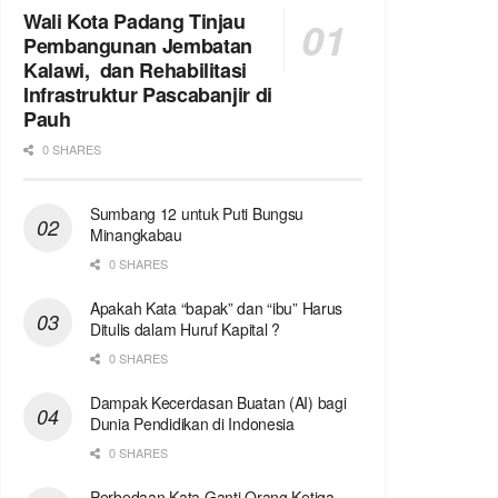
Wali Kota Padang Tinjau
Pembangunan Jembatan
Kalawi, dan Rehabilitasi
Infrastruktur Pascabanjir di
Pauh
0 SHARES
Sumbang 12 untuk Puti Bungsu
Minangkabau
0 SHARES
Apakah Kata “bapak” dan “ibu” Harus
Ditulis dalam Huruf Kapital ?
0 SHARES
Dampak Kecerdasan Buatan (AI) bagi
Dunia Pendidikan di Indonesia
0 SHARES
Perbedaan Kata Ganti Orang Ketiga