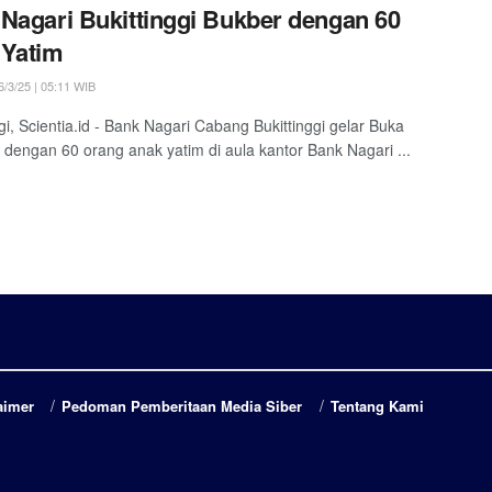
Nagari Bukittinggi Bukber dengan 60
 Yatim
/3/25 | 05:11 WIB
ggi, Scientia.id - Bank Nagari Cabang Bukittinggi gelar Buka
dengan 60 orang anak yatim di aula kantor Bank Nagari ...
aimer
Pedoman Pemberitaan Media Siber
Tentang Kami