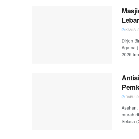
Masji
Lebar
KAMIS, 2
Dirjen B
Agama (
2025 ten
Antis
Pemk
RABU, 26
Asahan, 
murah d
Selasa (