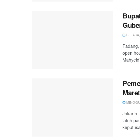
Bupat
Gube
SELASA, 
Padang, 
open hou
Mahyeldi
Pemer
Maret
MINGGU, 
Jakarta,
jatuh pa
keputusa