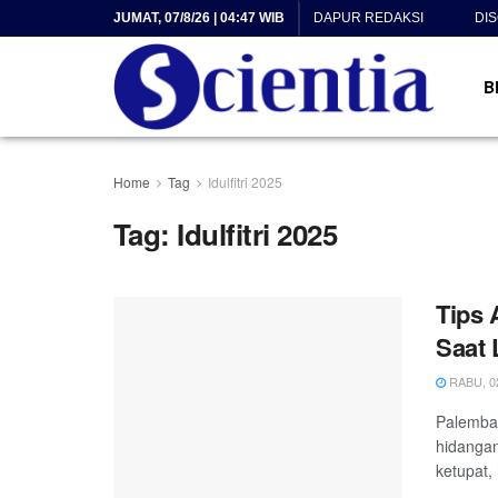
JUMAT, 07/8/26 | 04:47 WIB
DAPUR REDAKSI
DI
B
Home
Tag
Idulfitri 2025
Tag:
Idulfitri 2025
Tips 
Saat 
RABU, 02
Palemban
hidangan
ketupat, 