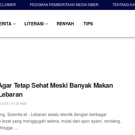
SCLAIMER
PEDOMAN PEMBERITAAN MEDIA SIBER
TENTANG KA
ERITA
LITERASI
RENYAH
TIPS
Agar Tetap Sehat Meski Banyak Makan
Lebaran
/4/25 | 07:32 WIB
g, Scientia.id - Lebaran selalu identik dengan berbagai
 lezat yang menggugah selera, mulai dari opor ayam, rendang,
hingga ...