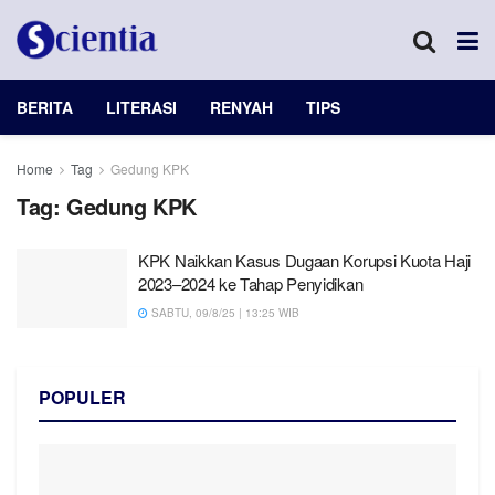
BERITA
LITERASI
RENYAH
TIPS
Home
Tag
Gedung KPK
Tag:
Gedung KPK
KPK Naikkan Kasus Dugaan Korupsi Kuota Haji
2023–2024 ke Tahap Penyidikan
SABTU, 09/8/25 | 13:25 WIB
POPULER