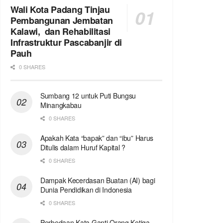
Wali Kota Padang Tinjau
Pembangunan Jembatan
Kalawi, dan Rehabilitasi
Infrastruktur Pascabanjir di
Pauh
0 SHARES
Sumbang 12 untuk Puti Bungsu
Minangkabau
0 SHARES
Apakah Kata “bapak” dan “ibu” Harus
Ditulis dalam Huruf Kapital ?
0 SHARES
Dampak Kecerdasan Buatan (AI) bagi
Dunia Pendidikan di Indonesia
0 SHARES
Perbedaan Kata Ganti Orang Ketiga