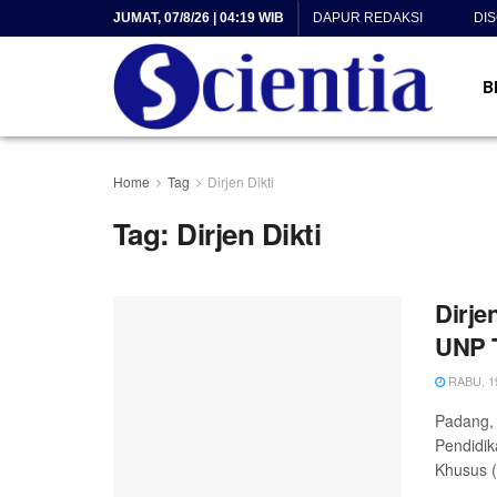
JUMAT, 07/8/26 | 04:19 WIB
DAPUR REDAKSI
DI
B
Home
Tag
Dirjen Dikti
Tag:
Dirjen Dikti
Dirje
UNP T
RABU, 19
Padang, 
Pendidik
Khusus (