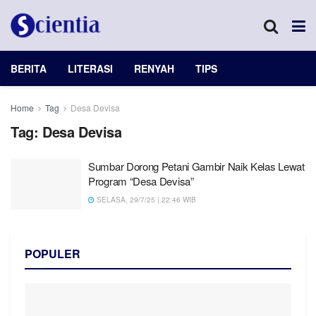
BERITA
LITERASI
RENYAH
TIPS
Home
Tag
Desa Devisa
Tag:
Desa Devisa
Sumbar Dorong Petani Gambir Naik Kelas Lewat
Program “Desa Devisa”
SELASA, 29/7/25 | 22:46 WIB
POPULER