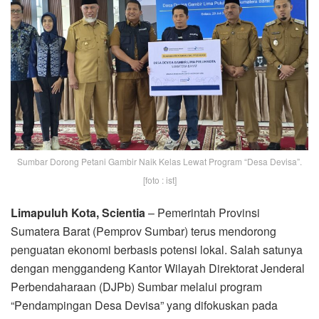
Sumbar Dorong Petani Gambir Naik Kelas Lewat Program “Desa Devisa”.
[foto : ist]
Limapuluh Kota, Scientia
– Pemerintah Provinsi
Sumatera Barat (Pemprov Sumbar) terus mendorong
penguatan ekonomi berbasis potensi lokal. Salah satunya
dengan menggandeng Kantor Wilayah Direktorat Jenderal
Perbendaharaan (DJPb) Sumbar melalui program
“Pendampingan Desa Devisa” yang difokuskan pada