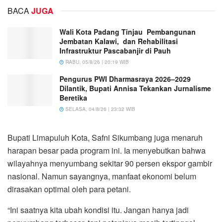
BACA
JUGA
Wali Kota Padang Tinjau Pembangunan
Jembatan Kalawi, dan Rehabilitasi
Infrastruktur Pascabanjir di Pauh
RABU, 05/8/26 | 20:19 WIB
Pengurus PWI Dharmasraya 2026–2029
Dilantik, Bupati Annisa Tekankan Jurnalisme
Beretika
SELASA, 04/8/26 | 23:32 WIB
Bupati Limapuluh Kota, Safni Sikumbang juga menaruh
harapan besar pada program ini. Ia menyebutkan bahwa
wilayahnya menyumbang sekitar 90 persen ekspor gambir
nasional. Namun sayangnya, manfaat ekonomi belum
dirasakan optimal oleh para petani.
“Ini saatnya kita ubah kondisi itu. Jangan hanya jadi