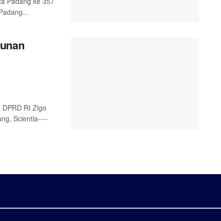
ta Padang ke 357
Padang...
gunan
a DPRD RI Zigo
g, Scientia----