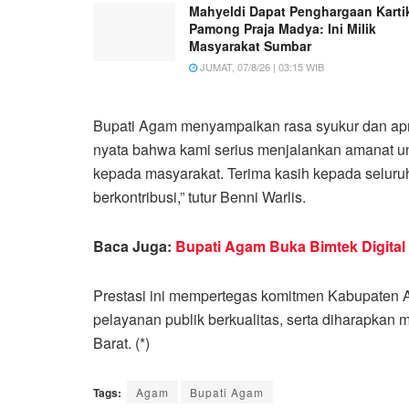
Mahyeldi Dapat Penghargaan Karti
Pamong Praja Madya: Ini Milik
Masyarakat Sumbar
JUMAT, 07/8/26 | 03:15 WIB
Bupati Agam menyampaikan rasa syukur dan apresi
nyata bahwa kami serius menjalankan amanat u
kepada masyarakat. Terima kasih kepada seluru
berkontribusi,” tutur Benni Warlis.
Baca Juga:
Bupati Agam Buka Bimtek Digital
Prestasi ini mempertegas komitmen Kabupaten A
pelayanan publik berkualitas, serta diharapkan m
Barat. (*)
Tags:
Agam
Bupati Agam