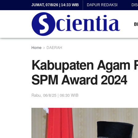
JUMAT, 07/8/26 | 14:33 WIB
DAPUR REDAKSI
DI
B
Home
DAERAH
Kabupaten Agam Ra
SPM Award 2024
Rabu, 06/8/25 | 06:30 WIB