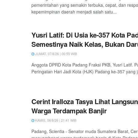
pemerintahan yang semakin terbuka, cepat, dan respon
kepemimpinan daerah menjadi salah satu...
Yusri Latif: Di Usia ke-357 Kota Pa
Semestinya Naik Kelas, Bukan Daru
JUMAT, 07/8/26 | 00:55 WIB
Anggota DPRD Kota Padang Fraksi PKB, Yusri Latif. P
Peringatan Hari Jadi Kota (HJK) Padang ke-357 yang ja
Cerint Iralloza Tasya Lihat Langsu
Warga Terdampak Banjir
KAMIS, 06/8/26 | 21:41 WIB
Padang, Scientia - Senator muda Sumatera Barat, Ceri
menyambangi warga terdampak banjir di Kota Padang