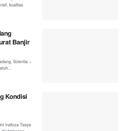
sif, kualitas
dang
rat Banjir
adang, Scientia –
tuh...
ng Kondisi
nt Iralloza Tasya
. Kedatangan