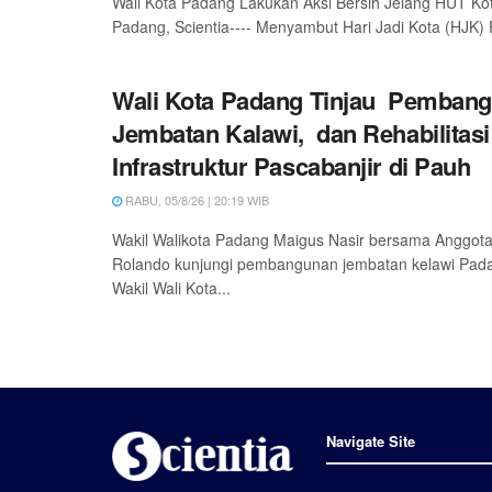
Wali Kota Padang Lakukan Aksi Bersih Jelang HUT Ko
Padang, Scientia---- Menyambut Hari Jadi Kota (HJK) 
Wali Kota Padang Tinjau Pemban
Jembatan Kalawi, dan Rehabilitasi
Infrastruktur Pascabanjir di Pauh
RABU, 05/8/26 | 20:19 WIB
Wakil Walikota Padang Maigus Nasir bersama Anggot
Rolando kunjungi pembangunan jembatan kelawi Padan
Wakil Wali Kota...
Navigate Site