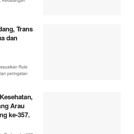
ang, Trans
ua dan
esuaikan Rute
ian peringatan
 Kesehatan,
ang Arau
ng ke-357.