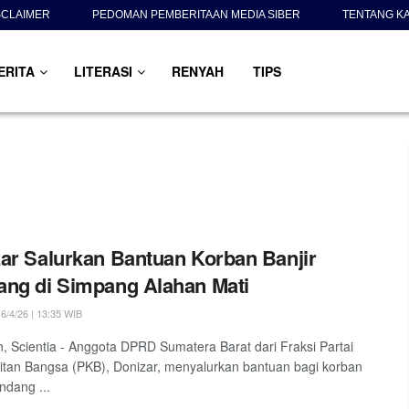
SCLAIMER
PEDOMAN PEMBERITAAN MEDIA SIBER
TENTANG K
ERITA
LITERASI
RENYAH
TIPS
ar Salurkan Bantuan Korban Banjir
ng di Simpang Alahan Mati
6/4/26 | 13:35 WIB
 Scientia - Anggota DPRD Sumatera Barat dari Fraksi Partai
tan Bangsa (PKB), Donizar, menyalurkan bantuan bagi korban
ndang ...