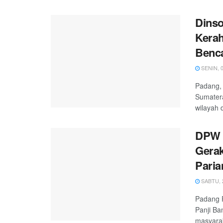
Dins
Kera
Benc
SENIN, 0
Padang, 
Sumater
wilayah d
DPW 
Gerak
Pari
SABTU, 2
Padang 
Panji B
masyarak