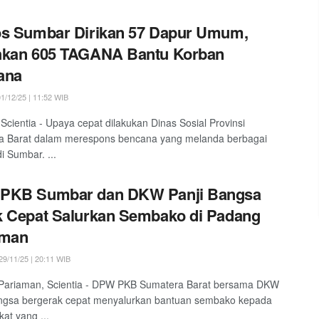
os Sumbar Dirikan 57 Dapur Umum,
hkan 605 TAGANA Bantu Korban
ana
1/12/25 | 11:52 WIB
Scientia - Upaya cepat dilakukan Dinas Sosial Provinsi
a Barat dalam merespons bencana yang melanda berbagai
i Sumbar. ...
PKB Sumbar dan DKW Panji Bangsa
 Cepat Salurkan Sembako di Padang
aman
9/11/25 | 20:11 WIB
Pariaman, Scientia - DPW PKB Sumatera Barat bersama DKW
angsa bergerak cepat menyalurkan bantuan sembako kepada
at yang ...