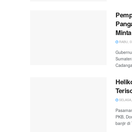
Pemp
Panga
Mint
RABU, 03
Gubernur
Sumatera
Cadangan
Helik
Teris
SELASA, 
Pasaman,
PKB, Do
banjir di