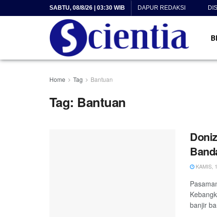
SABTU, 08/8/26 | 03:30 WIB
DAPUR REDAKSI
DI
B
Home
Tag
Bantuan
Tag:
Bantuan
Doniz
Banda
KAMIS, 1
Pasaman,
Kebangki
banjir ba