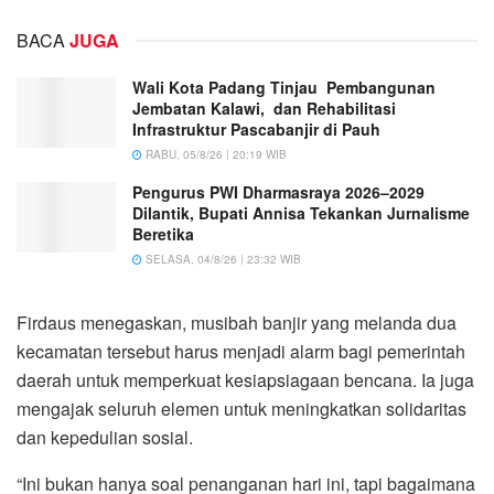
BACA
JUGA
Wali Kota Padang Tinjau Pembangunan
Jembatan Kalawi, dan Rehabilitasi
Infrastruktur Pascabanjir di Pauh
RABU, 05/8/26 | 20:19 WIB
Pengurus PWI Dharmasraya 2026–2029
Dilantik, Bupati Annisa Tekankan Jurnalisme
Beretika
SELASA, 04/8/26 | 23:32 WIB
Firdaus menegaskan, musibah banjir yang melanda dua
kecamatan tersebut harus menjadi alarm bagi pemerintah
daerah untuk memperkuat kesiapsiagaan bencana. Ia juga
mengajak seluruh elemen untuk meningkatkan solidaritas
dan kepedulian sosial.
“Ini bukan hanya soal penanganan hari ini, tapi bagaimana