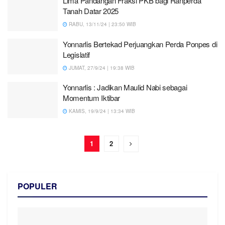
Lima Pandangan Fraksi PKB bagi Ranperda
Tanah Datar 2025
RABU, 13/11/24 | 23:50 WIB
Yonnarlis Bertekad Perjuangkan Perda Ponpes di
Legislatif
JUMAT, 27/9/24 | 19:38 WIB
Yonnarlis : Jadikan Maulid Nabi sebagai
Momentum Iktibar
KAMIS, 19/9/24 | 13:34 WIB
1
2
POPULER