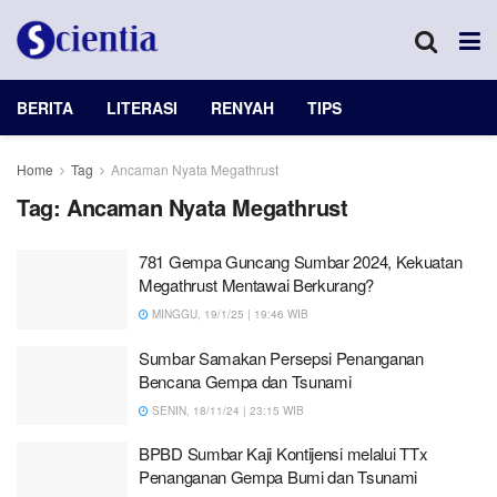
BERITA
LITERASI
RENYAH
TIPS
Home
Tag
Ancaman Nyata Megathrust
Tag:
Ancaman Nyata Megathrust
781 Gempa Guncang Sumbar 2024, Kekuatan
Megathrust Mentawai Berkurang?
MINGGU, 19/1/25 | 19:46 WIB
Sumbar Samakan Persepsi Penanganan
Bencana Gempa dan Tsunami
SENIN, 18/11/24 | 23:15 WIB
BPBD Sumbar Kaji Kontijensi melalui TTx
Penanganan Gempa Bumi dan Tsunami