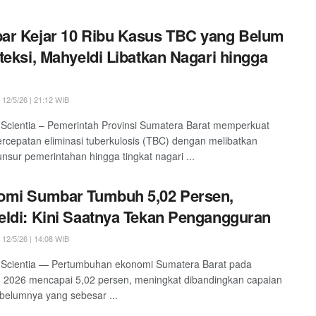
r Kejar 10 Ribu Kasus TBC yang Belum
teksi, Mahyeldi Libatkan Nagari hingga
12/5/26 | 21:12 WIB
Scientia – Pemerintah Provinsi Sumatera Barat memperkuat
rcepatan eliminasi tuberkulosis (TBC) dengan melibatkan
unsur pemerintahan hingga tingkat nagari ...
omi Sumbar Tumbuh 5,02 Persen,
ldi: Kini Saatnya Tekan Pengangguran
12/5/26 | 14:08 WIB
 Scientia — Pertumbuhan ekonomi Sumatera Barat pada
 I 2026 mencapai 5,02 persen, meningkat dibandingkan capaian
belumnya yang sebesar ...