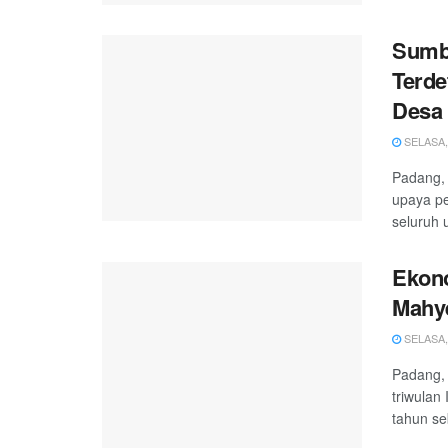
Sumba
Terde
Desa
SELASA, 
Padang, 
upaya pe
seluruh 
Ekon
Mahye
SELASA, 
Padang,
triwulan
tahun se