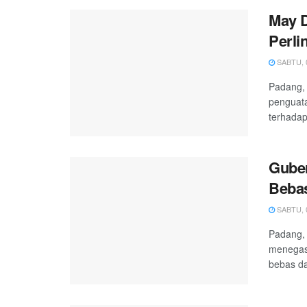
May D
Perli
SABTU, 0
Padang, 
penguata
terhadap
Guber
Bebas
SABTU, 0
Padang, 
menegas
bebas da