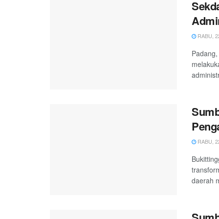
Sekda
Admin
RABU, 22
Padang, 
melakuka
administ
Sumb
Penga
RABU, 22
Bukittin
transfor
daerah m
Sumba