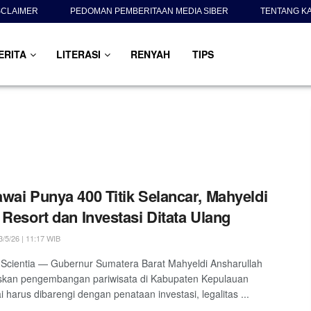
SCLAIMER
PEDOMAN PEMBERITAAN MEDIA SIBER
TENTANG K
ERITA
LITERASI
RENYAH
TIPS
wai Punya 400 Titik Selancar, Mahyeldi
 Resort dan Investasi Ditata Ulang
/5/26 | 11:17 WIB
Scientia — Gubernur Sumatera Barat Mahyeldi Ansharullah
kan pengembangan pariwisata di Kabupaten Kepulauan
 harus dibarengi dengan penataan investasi, legalitas ...