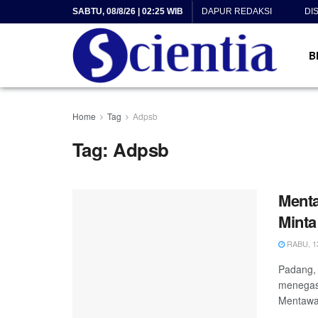
SABTU, 08/8/26 | 02:25 WIB
DAPUR REDAKSI
DI
B
Home
Tag
Adpsb
Tag:
Adpsb
Menta
Minta
RABU, 13
Padang, 
menegas
Mentawai