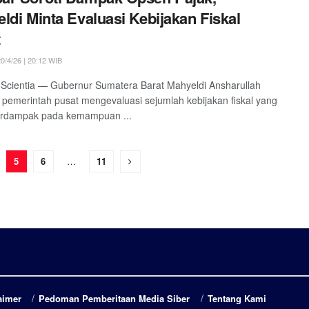
ldi Minta Evaluasi Kebijakan Fiskal
t
0/4/26 | 20:12 WIB
Scientia — Gubernur Sumatera Barat Mahyeldi Ansharullah
pemerintah pusat mengevaluasi sejumlah kebijakan fiskal yang
berdampak pada kemampuan ...
5
6
…
11
aimer
Pedoman Pemberitaan Media Siber
Tentang Kami