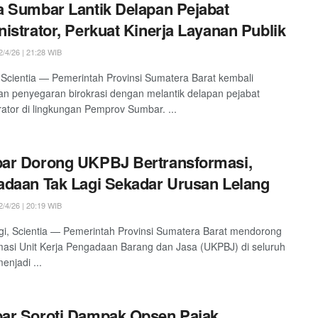
 Sumbar Lantik Delapan Pejabat
istrator, Perkuat Kinerja Layanan Publik
/4/26 | 21:28 WIB
Scientia — Pemerintah Provinsi Sumatera Barat kembali
n penyegaran birokrasi dengan melantik delapan pejabat
rator di lingkungan Pemprov Sumbar. ...
ar Dorong UKPBJ Bertransformasi,
daan Tak Lagi Sekadar Urusan Lelang
/4/26 | 20:19 WIB
ggi, Scientia — Pemerintah Provinsi Sumatera Barat mendorong
masi Unit Kerja Pengadaan Barang dan Jasa (UKPBJ) di seluruh
enjadi ...
r Soroti Dampak Opsen Pajak,