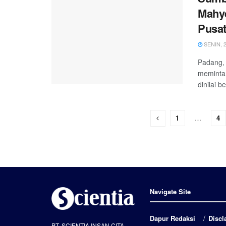
Mahye
Pusa
SENIN, 2
Padang, 
meminta 
dinilai 
1
…
4
Navigate Site
Dapur Redaksi
Discl
PT. SCIENTIA INSAN CITA