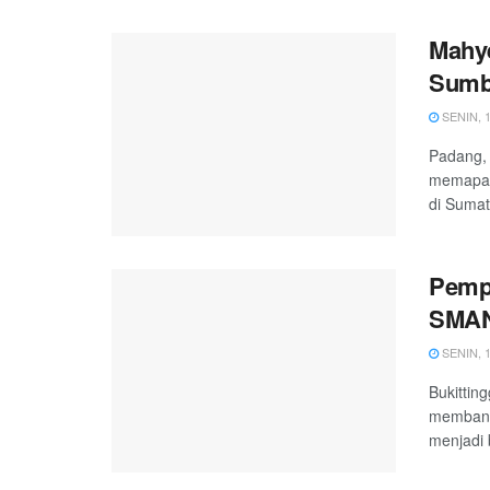
Mahye
Sumb
SENIN, 1
Padang, 
memapar
di Sumat
Pemp
SMAN 
SENIN, 1
Bukittin
membangu
menjadi b