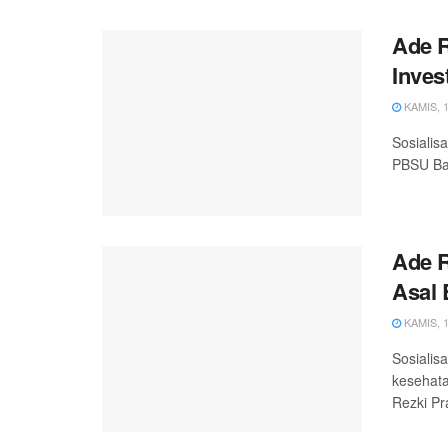
Ade R
Inves
KAMIS, 1
Sosialis
PBSU Bat
Ade R
Asal 
KAMIS, 1
Sosialis
kesehata
Rezki Pr