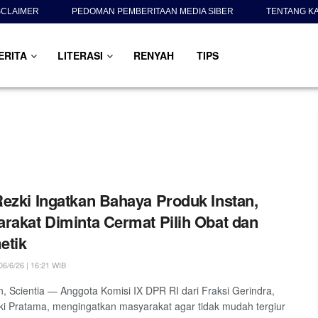
SCLAIMER
PEDOMAN PEMBERITAAN MEDIA SIBER
TENTANG K
ERITA
LITERASI
RENYAH
TIPS
ezki Ingatkan Bahaya Produk Instan,
rakat Diminta Cermat Pilih Obat dan
etik
6/6/26 | 16:21 WIB
, Scientia — Anggota Komisi IX DPR RI dari Fraksi Gerindra,
i Pratama, mengingatkan masyarakat agar tidak mudah tergiur