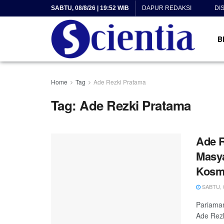
SABTU, 08/8/26 | 19:52 WIB
DAPUR REDAKSI
DI
B
Home
Tag
Ade Rezki Pratama
Tag:
Ade Rezki Pratama
Ade R
Masya
Kosm
SABTU, 0
Pariaman
Ade Rezk