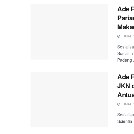
Ade R
Pari
Maka
JUMAT, 1
Sosialis
Sosial T
Padang .
Ade R
JKN d
Antus
JUMAT, 1
Sosialis
Scientia