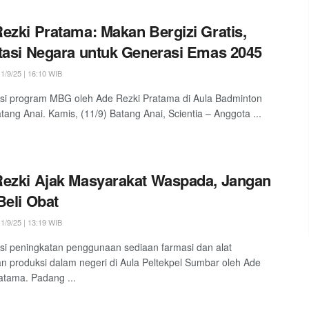
ezki Pratama: Makan Bergizi Gratis,
tasi Negara untuk Generasi Emas 2045
1/9/25 | 16:10 WIB
asi program MBG oleh Ade Rezki Pratama di Aula Badminton
ang Anai. Kamis, (11/9) Batang Anai, Scientia – Anggota ...
ezki Ajak Masyarakat Waspada, Jangan
Beli Obat
1/9/25 | 13:19 WIB
asi peningkatan penggunaan sediaan farmasi dan alat
n produksi dalam negeri di Aula Peltekpel Sumbar oleh Ade
atama. Padang ...