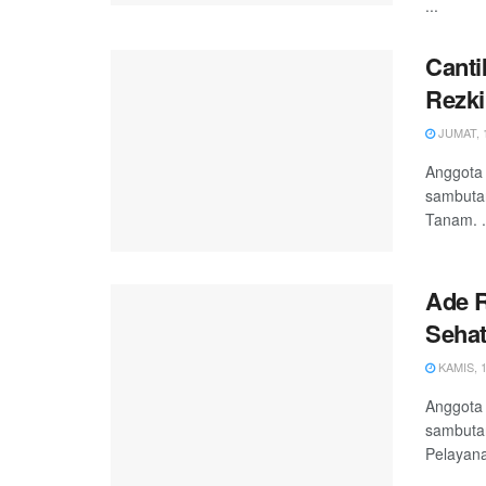
...
Canti
Rezki
JUMAT, 1
Anggota 
sambutan
Tanam. .
Ade R
Sehat
KAMIS, 1
Anggota 
sambuta
Pelayana