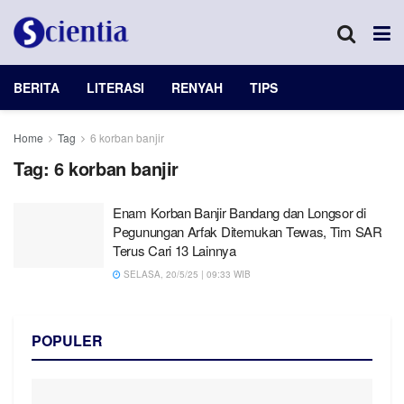
BERITA
LITERASI
RENYAH
TIPS
Home
Tag
6 korban banjir
Tag:
6 korban banjir
Enam Korban Banjir Bandang dan Longsor di
Pegunungan Arfak Ditemukan Tewas, Tim SAR
Terus Cari 13 Lainnya
SELASA, 20/5/25 | 09:33 WIB
POPULER