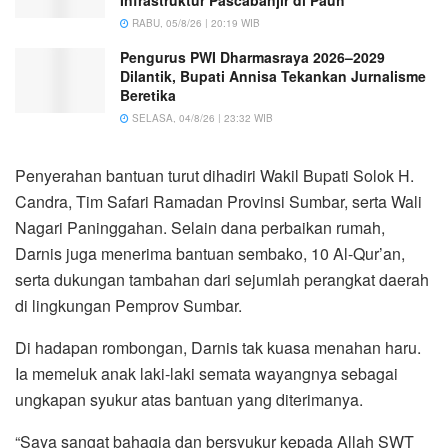
Infrastruktur Pascabanjir di Pauh
RABU, 05/8/26 | 20:19 WIB
Pengurus PWI Dharmasraya 2026–2029
Dilantik, Bupati Annisa Tekankan Jurnalisme
Beretika
SELASA, 04/8/26 | 23:32 WIB
Penyerahan bantuan turut dihadiri Wakil Bupati Solok H.
Candra, Tim Safari Ramadan Provinsi Sumbar, serta Wali
Nagari Paninggahan. Selain dana perbaikan rumah,
Darnis juga menerima bantuan sembako, 10 Al-Qur’an,
serta dukungan tambahan dari sejumlah perangkat daerah
di lingkungan Pemprov Sumbar.
Di hadapan rombongan, Darnis tak kuasa menahan haru.
Ia memeluk anak laki-laki semata wayangnya sebagai
ungkapan syukur atas bantuan yang diterimanya.
“Saya sangat bahagia dan bersyukur kepada Allah SWT