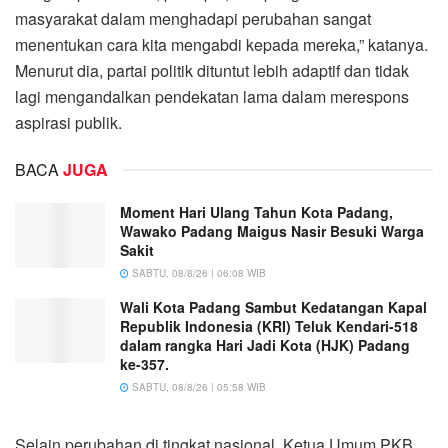
masyarakat dalam menghadapi perubahan sangat
menentukan cara kita mengabdi kepada mereka,” katanya.
Menurut dia, partai politik dituntut lebih adaptif dan tidak
lagi mengandalkan pendekatan lama dalam merespons
aspirasi publik.
BACA
JUGA
Moment Hari Ulang Tahun Kota Padang,
Wawako Padang Maigus Nasir Besuki Warga
Sakit
SABTU, 08/8/26 | 06:08 WIB
Wali Kota Padang Sambut Kedatangan Kapal
Republik Indonesia (KRI) Teluk Kendari-518
dalam rangka Hari Jadi Kota (HJK) Padang
ke-357.
SABTU, 08/8/26 | 05:58 WIB
Selain perubahan di tingkat nasional, Ketua Umum PKB