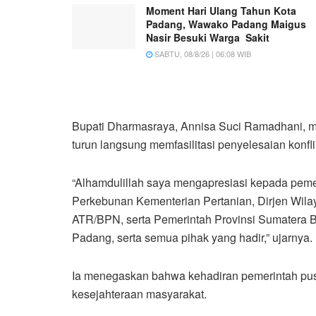
Moment Hari Ulang Tahun Kota
Padang, Wawako Padang Maigus
Nasir Besuki Warga Sakit
SABTU, 08/8/26 | 06:08 WIB
Bupati Dharmasraya, Annisa Suci Ramadhani, m
turun langsung memfasilitasi penyelesaian konfli
“Alhamdulillah saya mengapresiasi kepada pemeri
Perkebunan Kementerian Pertanian, Dirjen Wilaya
ATR/BPN, serta Pemerintah Provinsi Sumatera Ba
Padang, serta semua pihak yang hadir,” ujarnya.
Ia menegaskan bahwa kehadiran pemerintah pus
kesejahteraan masyarakat.