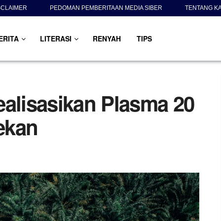
SCLAIMER
PEDOMAN PEMBERITAAN MEDIA SIBER
TENTANG K
ERITA
LITERASI
RENYAH
TIPS
ealisasikan Plasma 20
ekan