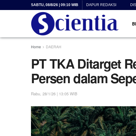
SABTU, 08/8/26 | 09:10 WIB
DAPUR REDAKSI
DI
B
Home
DAERAH
PT TKA Ditarget R
Persen dalam Sep
Rabu, 28/1/26 | 13:05 WIB