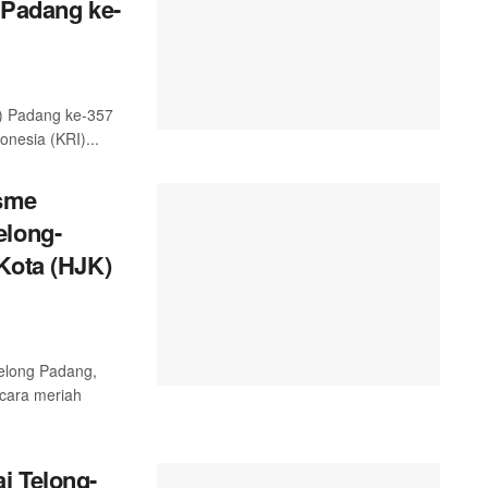
 Padang ke-
) Padang ke-357
nesia (KRI)...
sme
elong-
Kota (HJK)
telong Padang,
ecara meriah
i Telong-