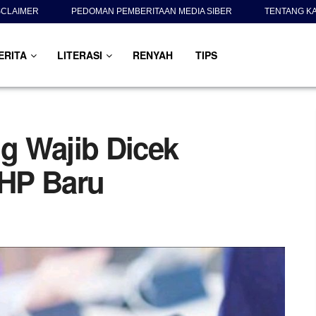
SCLAIMER
PEDOMAN PEMBERITAAN MEDIA SIBER
TENTANG K
ERITA
LITERASI
RENYAH
TIPS
ng Wajib Dicek
HP Baru