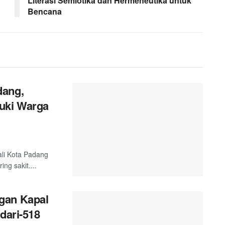
Literasi Semiotika dan Hermeneutika untuk
Bencana
dang,
uki Warga
ali Kota Padang
g sakit....
gan Kapal
dari-518