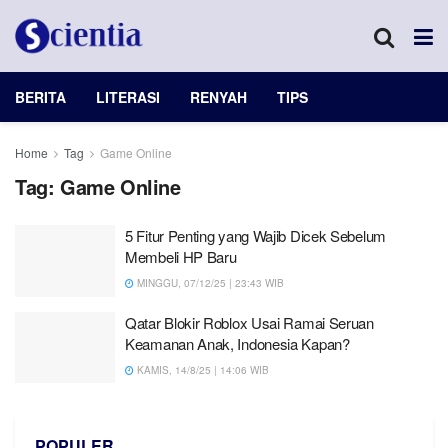
BERITA
LITERASI
RENYAH
TIPS
Home
Tag
Game Online
Tag:
Game Online
5 Fitur Penting yang Wajib Dicek Sebelum
Membeli HP Baru
MINGGU, 07/12/25 | 23:43 WIB
Qatar Blokir Roblox Usai Ramai Seruan
Keamanan Anak, Indonesia Kapan?
KAMIS, 14/8/25 | 14:06 WIB
POPULER