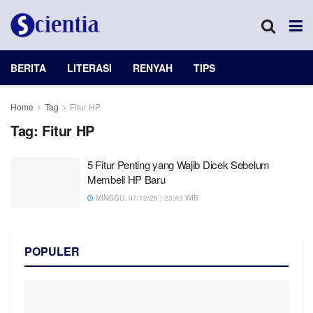
BERITA
LITERASI
RENYAH
TIPS
Home
Tag
Fitur HP
Tag:
Fitur HP
5 Fitur Penting yang Wajib Dicek Sebelum
Membeli HP Baru
MINGGU, 07/12/25 | 23:43 WIB
POPULER