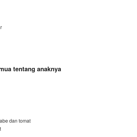
r
emua tentang anaknya
cabe dan tomat
t