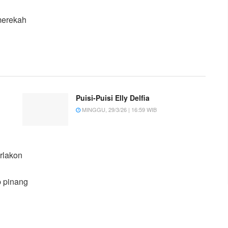
merekah
Puisi-Puisi Elly Delfia
MINGGU, 29/3/26 | 16:59 WIB
erlakon
p pinang