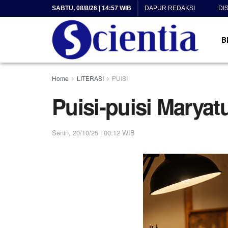
SABTU, 08/8/26 | 14:57 WIB
DAPUR REDAKSI
DI
B
Home
LITERASI
PUISI
Puisi-puisi Maryat
Senin, 20/10/25 | 00:12 WIB