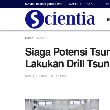
KAMIS, 06/8/26 | 08:12 WIB
DAPUR REDAKSI
DI
B
Home
DAERAH
Siaga Potensi Ts
Lakukan Drill Tsu
Kamis, 16/10/25 | 20:17 WIB