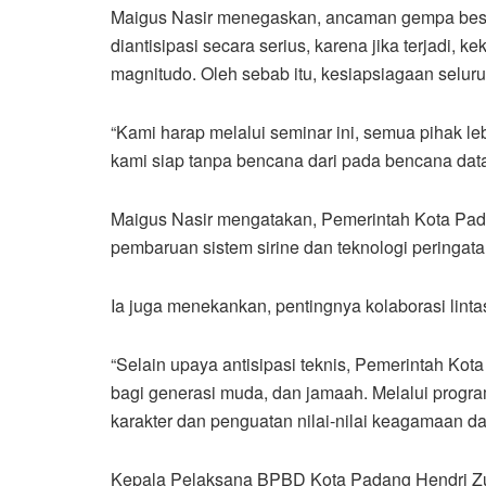
Maigus Nasir menegaskan, ancaman gempa besa
diantisipasi secara serius, karena jika terjadi, 
magnitudo. Oleh sebab itu, kesiapsiagaan selur
“Kami harap melalui seminar ini, semua pihak le
kami siap tanpa bencana dari pada bencana datan
Maigus Nasir mengatakan, Pemerintah Kota Pada
pembaruan sistem sirine dan teknologi peringatan
Ia juga menekankan, pentingnya kolaborasi linta
“Selain upaya antisipasi teknis, Pemerintah Ko
bagi generasi muda, dan jamaah. Melalui progr
karakter dan penguatan nilai-nilai keagamaan 
Kepala Pelaksana BPBD Kota Padang Hendri Zul