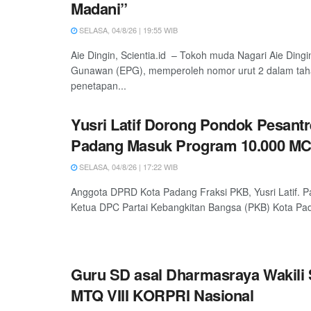
Madani”
SELASA, 04/8/26 | 19:55 WIB
Aie Dingin, Scientia.id – Tokoh muda Nagari Aie Dingi
Gunawan (EPG), memperoleh nomor urut 2 dalam ta
penetapan...
Yusri Latif Dorong Pondok Pesantr
Padang Masuk Program 10.000 M
SELASA, 04/8/26 | 17:22 WIB
Anggota DPRD Kota Padang Fraksi PKB, Yusri Latif. P
Ketua DPC Partai Kebangkitan Bangsa (PKB) Kota Pada
Guru SD asal Dharmasraya Wakili
MTQ VIII KORPRI Nasional