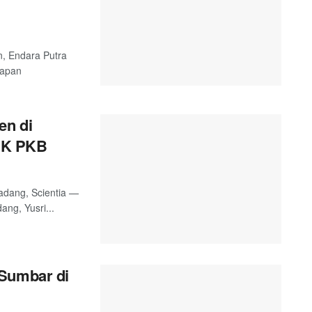
n, Endara Putra
hapan
en di
CK PKB
adang, Scientia —
ng, Yusri...
 Sumbar di