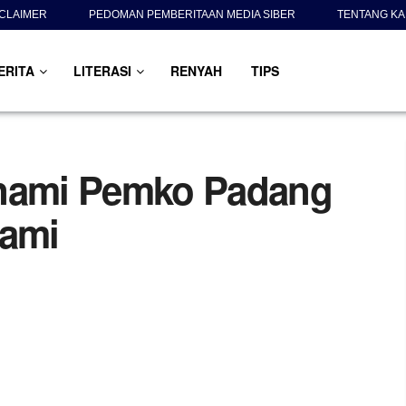
SCLAIMER
PEDOMAN PEMBERITAAN MEDIA SIBER
TENTANG KA
ERITA
LITERASI
RENYAH
TIPS
unami Pemko Padang
nami