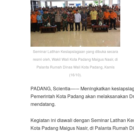
Seminar Latihan Kesiapsiagaan yang dibuka secara
resmi oleh, Wakil Wali Kota Padang Maigus Nasir, di
Palanta Rumah Dinas Wali Kota Padang, Kamis
(16/10).
PADANG, Scientia—-– Meningkatkan kesiapsiag
Pemerintah Kota Padang akan melaksanakan Dr
mendatang.
Kegiatan ini diawali dengan Seminar Latihan Ke
Kota Padang Maigus Nasir, di Palanta Rumah Di