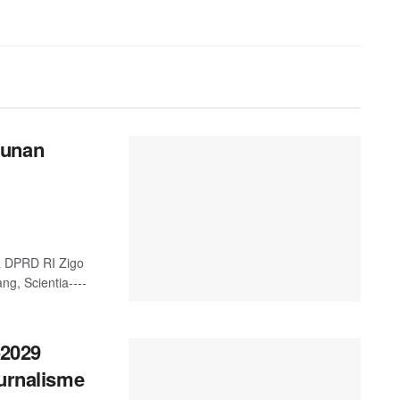
gunan
a DPRD RI Zigo
g, Scientia----
2029
Jurnalisme