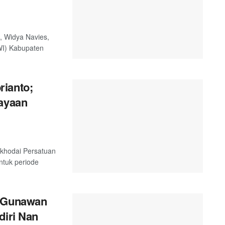
, Widya Navies,
WI) Kabupaten
rianto;
cayaan
akhodai Persatuan
tuk periode
a Gunawan
diri Nan