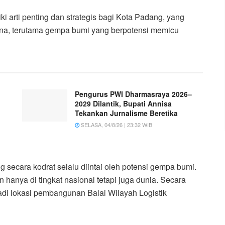
i arti penting dan strategis bagi Kota Padang, yang
ana, terutama gempa bumi yang berpotensi memicu
Pengurus PWI Dharmasraya 2026–
2029 Dilantik, Bupati Annisa
Tekankan Jurnalisme Beretika
SELASA, 04/8/26 | 23:32 WIB
ecara kodrat selalu diintai oleh potensi gempa bumi.
 hanya di tingkat nasional tetapi juga dunia. Secara
di lokasi pembangunan Balai Wilayah Logistik