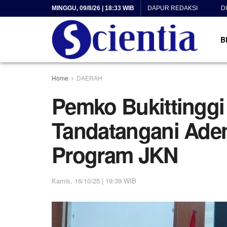
MINGGU, 09/8/26 | 18:33 WIB
DAPUR REDAKSI
D
B
Home
DAERAH
Pemko Bukittingg
Tandatangani Ade
Program JKN
Kamis, 16/10/25 | 19:39 WIB