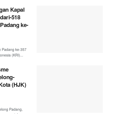
gan Kapal
dari-518
 Padang ke-
) Padang ke-357
nesia (KRI)...
sme
elong-
Kota (HJK)
telong Padang,