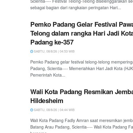
Scientia---- Festival Telong-Telong diselenggarakan s
sebagai bagian dari rangkaian peringatan Hari...
Pemko Padang Gelar Festival Pawa
Telong dalam rangka Hari Jadi Kot
Padang ke-357
SABTU, 08/8/26 | 04:53 WIB
Pemko Padang gelar festival telong-telong mempering
Padang, Scientia---- Memeriahkan Hari Jadi Kota (HJ
Pemerintah Kota...
Wali Kota Padang Resmikan Jemb
Hildesheim
SABTU, 08/8/26 | 04:44 WIB
Wali Kota Padang Fadly Amran saat meresmikan jemb
Batang Arau Padang, Scientia---- Wali Kota Padang F