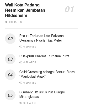
Wali Kota Padang
Resmikan Jembatan
Hildesheim
0 SHARES
Pria ini Taklukan Lele Raksasa
Ukurannya Nyaris Tiga Meter
0 SHARES
Puisi-puisi Dharma Purnama Putra
0 SHARES
Child Grooming sebagai Bentuk Frasa
“Manipulasi Anak”
0 SHARES
Sumbang 12 untuk Puti Bungsu
Minangkabau
0 SHARES