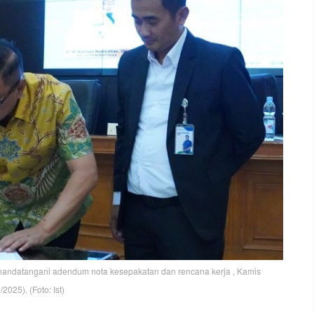
andatangani adendum nota kesepakatan dan rencana kerja , Kamis
/2025). (Foto: Ist)