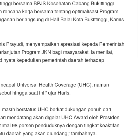
ttinggi bersama BPJS Kesehatan Cabang Bukittinggi
rencana kerja bersama tentang optimalisasi Program
anan berlangsung di Hall Balai Kota Bukittinggi, Kamis
ris Prayudi, menyampaikan apresiasi kepada Pemerintah
rlanjutan Program JKN bagi masyarakat. Ia menilai,
nyata kepedulian pemerintah daerah terhadap
mencapai Universal Health Coverage (UHC), namun
ut hingga saat ini,” ujar Haris.
gi masih berstatus UHC berkat dukungan penuh dari
uari mendatang akan digelar UHC Award oleh Presiden
nimal 98 persen penduduknya dengan tingkat keaktifan
satu daerah yang akan diundang,” tambahnya.