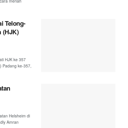
ecara meriah
i Telong-
a (HJK)
ati HJK ke 357
K) Padang ke-357,
atan
atan Helsheim di
adly Amran