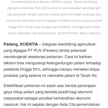
Sumatera Barat pada Selasa, (26/8/25) petang. Teknik
Electrifying
Agriculture
diinisiasi PLN UID Sumbar ini memanfaatkan teknologi
light
trap
dipadukan dengan
sprinkler system
guna mencegah serangga dan
membunuh cikal-bakal hama. Integrasi ini efektif menekan biaya produksi
hingga 50% mengurangi penggunaan pestisida, sehingga lebih sehat,
ramah lingkungan dan berkelanjutan. (SCIENTIA/Foto: Wahyu Saputra)
Padang, SCIENTIA
– Integrasi
electrifying agriculture
yang digagas PT PLN (Persero) dinilai potensial
mendongkrak akselerasi pertanian. Cara ini bahkan
diklaim bisa mengurangi ketergantungan petani terhadap
pestisida hingga 50%, sehingga mampu menekan biaya
produksi yang selama ini mencekik petani di Tanah Air.
Elektrifikasi pertanian ini salah satu bentuk penerapan
gaya hidup petani yang berefek positif bagi ekonomi
masyarakat sebagai pondasi kemandirian ekonomi
nasional. Hal ini sejalan dengan Asta Cita pemerintahan