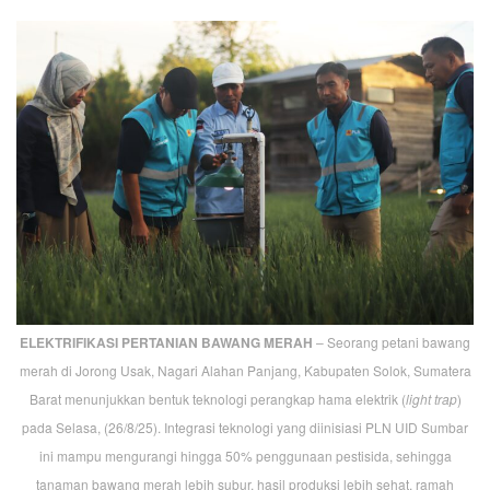
ELEKTRIFIKASI PERTANIAN BAWANG MERAH
– Seorang petani bawang
merah di Jorong Usak, Nagari Alahan Panjang, Kabupaten Solok, Sumatera
Barat menunjukkan bentuk teknologi perangkap hama elektrik (
light trap
)
pada Selasa, (26/8/25). Integrasi teknologi yang diinisiasi PLN UID Sumbar
ini mampu mengurangi hingga 50% penggunaan pestisida, sehingga
tanaman bawang merah lebih subur, hasil produksi lebih sehat, ramah