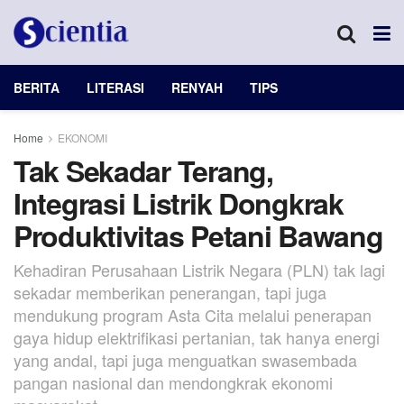
BERITA
LITERASI
RENYAH
TIPS
Home
EKONOMI
Tak Sekadar Terang,
Integrasi Listrik Dongkrak
Produktivitas Petani Bawang
Kehadiran Perusahaan Listrik Negara (PLN) tak lagi
sekadar memberikan penerangan, tapi juga
mendukung program Asta Cita melalui penerapan
gaya hidup elektrifikasi pertanian, tak hanya energi
yang andal, tapi juga menguatkan swasembada
pangan nasional dan mendongkrak ekonomi