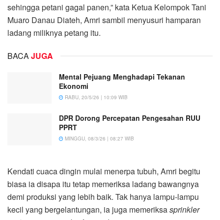
sehingga petani gagal panen,” kata Ketua Kelompok Tani
Muaro Danau Diateh, Amri sambil menyusuri hamparan
ladang miliknya petang itu.
BACA
JUGA
Mental Pejuang Menghadapi Tekanan
Ekonomi
RABU, 20/5/26 | 10:09 WIB
DPR Dorong Percepatan Pengesahan RUU
PPRT
MINGGU, 08/3/26 | 08:27 WIB
Kendati cuaca dingin mulai menerpa tubuh, Amri begitu
biasa ia disapa itu tetap memeriksa ladang bawangnya
demi produksi yang lebih baik. Tak hanya lampu-lampu
kecil yang bergelantungan, ia juga memeriksa
sprinkler