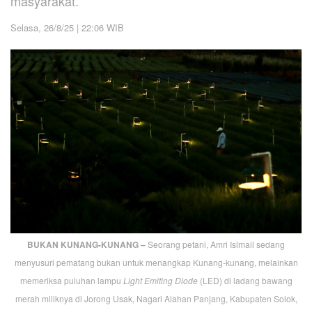
masyarakat.
Selasa, 26/8/25 | 22:06 WIB
BUKAN KUNANG-KUNANG –
Seorang petani, Amri Islmail sedang
menyusuri pematang bukan untuk menangkap Kunang-kunang, melainkan
memeriksa puluhan lampu
Light Emiting Diode
(LED) di ladang bawang
merah miliknya di Jorong Usak, Nagari Alahan Panjang, Kabupaten Solok,