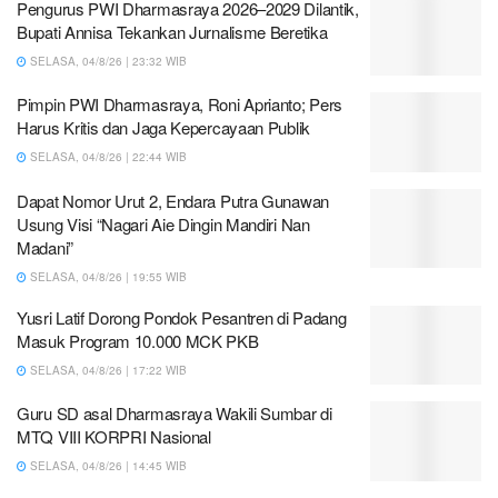
Pengurus PWI Dharmasraya 2026–2029 Dilantik,
Bupati Annisa Tekankan Jurnalisme Beretika
SELASA, 04/8/26 | 23:32 WIB
Pimpin PWI Dharmasraya, Roni Aprianto; Pers
Harus Kritis dan Jaga Kepercayaan Publik
SELASA, 04/8/26 | 22:44 WIB
Dapat Nomor Urut 2, Endara Putra Gunawan
Usung Visi “Nagari Aie Dingin Mandiri Nan
Madani”
SELASA, 04/8/26 | 19:55 WIB
Yusri Latif Dorong Pondok Pesantren di Padang
Masuk Program 10.000 MCK PKB
SELASA, 04/8/26 | 17:22 WIB
Guru SD asal Dharmasraya Wakili Sumbar di
MTQ VIII KORPRI Nasional
SELASA, 04/8/26 | 14:45 WIB