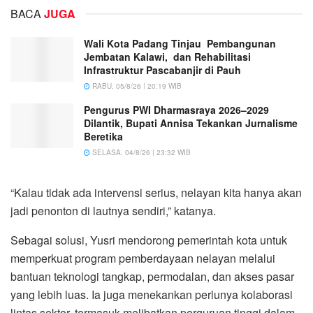
BACA
JUGA
Wali Kota Padang Tinjau Pembangunan
Jembatan Kalawi, dan Rehabilitasi
Infrastruktur Pascabanjir di Pauh
RABU, 05/8/26 | 20:19 WIB
Pengurus PWI Dharmasraya 2026–2029
Dilantik, Bupati Annisa Tekankan Jurnalisme
Beretika
SELASA, 04/8/26 | 23:32 WIB
“Kalau tidak ada intervensi serius, nelayan kita hanya akan
jadi penonton di lautnya sendiri,” katanya.
Sebagai solusi, Yusri mendorong pemerintah kota untuk
memperkuat program pemberdayaan nelayan melalui
bantuan teknologi tangkap, permodalan, dan akses pasar
yang lebih luas. Ia juga menekankan perlunya kolaborasi
lintas sektor, termasuk melibatkan perguruan tinggi dalam