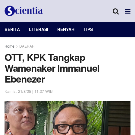
BERITA
LITERASI
RENYAH
TIPS
Home
DAERAH
OTT, KPK Tangkap
Wamenaker Immanuel
Ebenezer
Kamis, 21/8/25 | 11:37 WIB