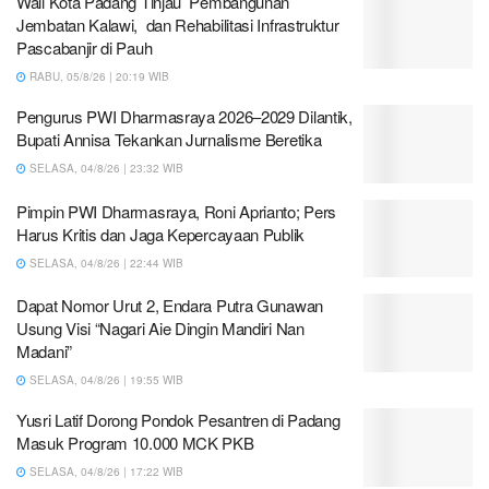
Wali Kota Padang Tinjau Pembangunan
Jembatan Kalawi, dan Rehabilitasi Infrastruktur
Pascabanjir di Pauh
RABU, 05/8/26 | 20:19 WIB
Pengurus PWI Dharmasraya 2026–2029 Dilantik,
Bupati Annisa Tekankan Jurnalisme Beretika
SELASA, 04/8/26 | 23:32 WIB
Pimpin PWI Dharmasraya, Roni Aprianto; Pers
Harus Kritis dan Jaga Kepercayaan Publik
SELASA, 04/8/26 | 22:44 WIB
Dapat Nomor Urut 2, Endara Putra Gunawan
Usung Visi “Nagari Aie Dingin Mandiri Nan
Madani”
SELASA, 04/8/26 | 19:55 WIB
Yusri Latif Dorong Pondok Pesantren di Padang
Masuk Program 10.000 MCK PKB
SELASA, 04/8/26 | 17:22 WIB