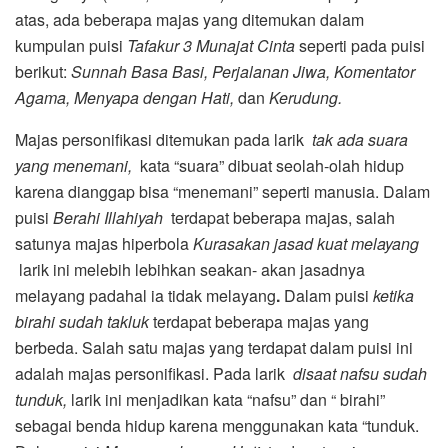
atas, ada beberapa majas yang ditemukan dalam
kumpulan puisi
Tafakur 3 Munajat Cinta
seperti pada puisi
berikut:
Sunnah Basa Basi, Perjalanan Jiwa, Komentator
Agama, Menyapa dengan
Hati
,
dan
Kerudung.
Majas personifikasi ditemukan pada larik
tak ada suara
yang menemani,
kata “suara” dibuat seolah-olah hidup
karena dianggap bisa “menemani” seperti manusia. Dalam
puisi
Berahi Illahiyah
terdapat beberapa majas, salah
satunya majas hiperbola
Kurasakan jasad kuat melayang
larik ini melebih lebihkan seakan- akan jasadnya
melayang padahal ia tidak melayang
.
Dalam puisi
ketika
birahi sudah takluk
terdapat beberapa majas yang
berbeda. Salah satu majas yang terdapat dalam puisi ini
adalah majas personifikasi. Pada larik
disaat nafsu sudah
tunduk,
larik ini menjadikan kata “nafsu” dan “ birahi”
sebagai benda hidup karena menggunakan kata “tunduk.