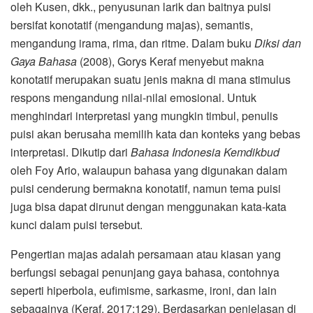
oleh Kusen, dkk., penyusunan larik dan baitnya puisi
bersifat konotatif (mengandung majas), semantis,
mengandung irama, rima, dan ritme. Dalam buku
Diksi dan
Gaya Bahasa
(2008), Gorys Keraf menyebut makna
konotatif merupakan suatu jenis makna di mana stimulus
respons mengandung nilai-nilai emosional. Untuk
menghindari interpretasi yang mungkin timbul, penulis
puisi akan berusaha memilih kata dan konteks yang bebas
interpretasi. Dikutip dari
Bahasa Indonesia Kemdikbud
oleh Foy Ario, walaupun bahasa yang digunakan dalam
puisi cenderung bermakna konotatif, namun tema puisi
juga bisa dapat dirunut dengan menggunakan kata-kata
kunci dalam puisi tersebut.
Pengertian majas adalah persamaan atau kiasan yang
berfungsi sebagai penunjang gaya bahasa, contohnya
seperti hiperbola, eufimisme, sarkasme, ironi, dan lain
sebagainya (Keraf, 2017:129). Berdasarkan penjelasan di