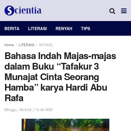
BERITA
LITERASI
RENYAH
TIPS
Home
LITERASI
ARTIKEL
Bahasa Indah Majas-majas
dalam Buku “Tafakur 3
Munajat Cinta Seorang
Hamba” karya Hardi Abu
Rafa
Minggu, 06/4/25 | 15:49 WIB