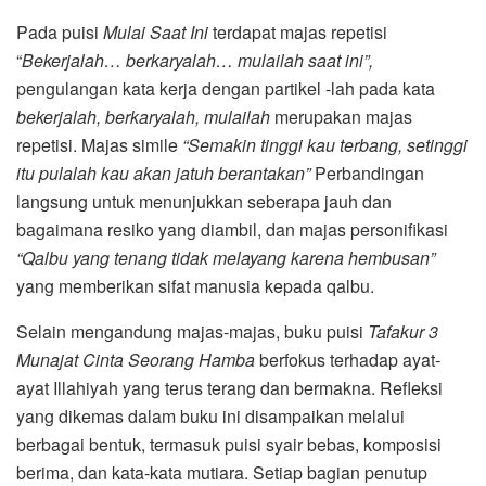
Pada puisi
Mulai Saat Ini
terdapat majas repetisi
“
Bekerjalah… berkaryalah… mulailah saat ini”,
pengulangan kata kerja dengan partikel -lah pada kata
bekerjalah, berkaryalah, mulailah
merupakan majas
repetisi. Majas simile
“Semakin tinggi kau terbang, setinggi
itu pulalah kau akan jatuh berantakan”
Perbandingan
langsung untuk menunjukkan seberapa jauh dan
bagaimana resiko yang diambil, dan majas personifikasi
“Qalbu yang tenang tidak melayang karena hembusan”
yang memberikan sifat manusia kepada qalbu.
Selain mengandung majas-majas, buku puisi
Tafakur 3
Munajat Cinta Seorang Hamba
berfokus terhadap ayat-
ayat Illahiyah yang terus terang dan bermakna. Refleksi
yang dikemas dalam buku ini disampaikan melalui
berbagai bentuk, termasuk puisi syair bebas, komposisi
berima, dan kata-kata mutiara. Setiap bagian penutup