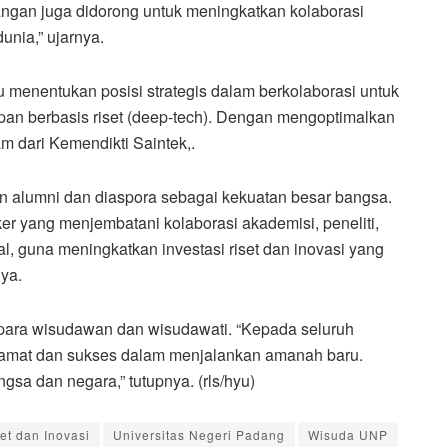
ntangan juga didorong untuk meningkatkan kolaborasi
unia,” ujarnya.
menentukan posisi strategis dalam berkolaborasi untuk
pan berbasis riset (deep-tech). Dengan mengoptimalkan
am dari Kemendikti Saintek,.
alumni dan diaspora sebagai kekuatan besar bangsa.
r yang menjembatani kolaborasi akademisi, peneliti,
al, guna meningkatkan investasi riset dan inovasi yang
nya.
para wisudawan dan wisudawati. “Kepada seluruh
selamat dan sukses dalam menjalankan amanah baru.
gsa dan negara,” tutupnya. (rls/hyu)
et dan Inovasi
Universitas Negeri Padang
Wisuda UNP