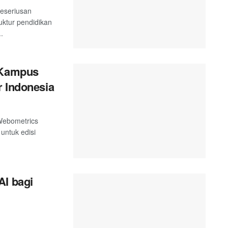
keseriusan
ktur pendidikan
.
t Kampus
r Indonesia
 Webometrics
 untuk edisi
AI bagi