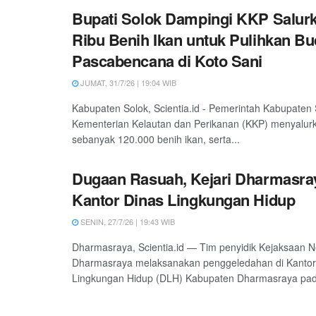
Bupati Solok Dampingi KKP Salur
Ribu Benih Ikan untuk Pulihkan Bu
Pascabencana di Koto Sani
JUMAT, 31/7/26 | 19:04 WIB
Kabupaten Solok, Scientia.id - Pemerintah Kabupaten
Kementerian Kelautan dan Perikanan (KKP) menyalur
sebanyak 120.000 benih ikan, serta...
Dugaan Rasuah, Kejari Dharmasra
Kantor Dinas Lingkungan Hidup
SENIN, 27/7/26 | 19:43 WIB
Dharmasraya, Scientia.id — Tim penyidik Kejaksaan Ne
Dharmasraya melaksanakan penggeledahan di Kantor
Lingkungan Hidup (DLH) Kabupaten Dharmasraya pad