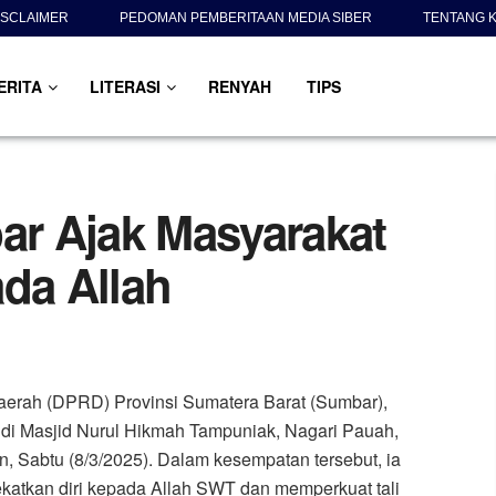
ISCLAIMER
PEDOMAN PEMBERITAAN MEDIA SIBER
TENTANG K
ERITA
LITERASI
RENYAH
TIPS
r Ajak Masyarakat
ada Allah
aerah (DPRD) Provinsi Sumatera Barat (Sumbar),
 di Masjid Nurul Hikmah Tampuniak, Nagari Pauah,
 Sabtu (8/3/2025). Dalam kesempatan tersebut, ia
katkan diri kepada Allah SWT dan memperkuat tali