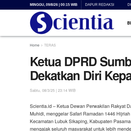
MINGGU, 09/8/26 | 00:15 WIB
DAPUR REDAKSI
D
B
Home
TERAS
Ketua DPRD Sumba
Dekatkan Diri Kep
Sabtu, 08/3/25 | 23:14 WIB
Scientia.id – Ketua Dewan Perwakilan Rakyat D
Muhidi, menggelar Safari Ramadan 1446 Hijriah
Kecamatan Lubuk Sikaping, Kabupaten Pasaman,
mengajak seluruh masyarakat untuk lebih mende