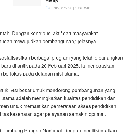
Hidup
SENIN, 27/7/26 | 19:43 WIB
h. Dengan kontribusi aktif dari masyarakat,
h mudah mewujudkan pembangunan,” jelasnya.
sosialisasikan berbagai program yang telah dicanangkan
baru dilantik pada 20 Februari 2025. Ia menegaskan
berfokus pada delapan misi utama.
miliki visi besar untuk mendorong pembangunan yang
us utama adalah meningkatkan kualitas pendidikan dan
tmen untuk memastikan pemerataan akses pendidikan
litas kesehatan agar pelayanan semakin optimal.
gai Lumbung Pangan Nasional, dengan menitikberatkan