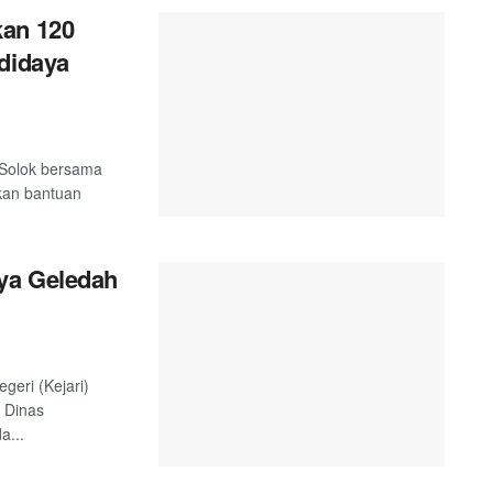
kan 120
didaya
 Solok bersama
kan bantuan
ya Geledah
geri (Kejari)
 Dinas
a...