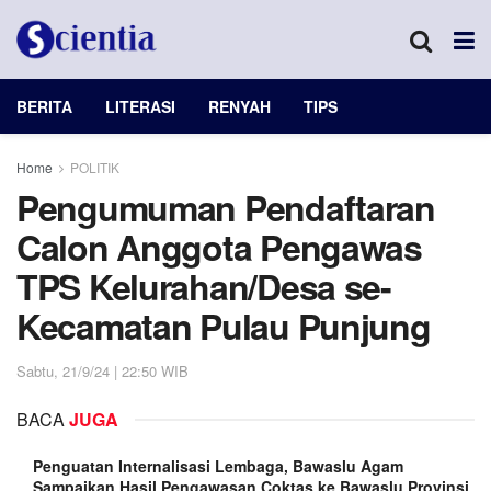
BERITA
LITERASI
RENYAH
TIPS
Home
POLITIK
Pengumuman Pendaftaran
Calon Anggota Pengawas
TPS Kelurahan/Desa se-
Kecamatan Pulau Punjung
Sabtu, 21/9/24 | 22:50 WIB
BACA
JUGA
Penguatan Internalisasi Lembaga, Bawaslu Agam
Sampaikan Hasil Pengawasan Coktas ke Bawaslu Provinsi