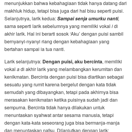
menunjukkan bahwa kebahagiaan tidak hanya datang dari
makhluk hidup, tetapi bisa juga dari hal bisu seperti puisi.
Selanjutnya, larik kedua:
Sampai senja umurku nanti
,
sama seperti larik sebelumnya yang memiliki vokal
i
di
akhir larik. Hal ini berarti sosok ‘Aku’ dengan puisi sambil
bernyanyi-nyanyi riang dengan kebahagiaan yang
bertahan sampai ia tua nanti.
Larik selanjutnya:
Dengan puisi, aku bercinta
, memiliki
vokal
a
di akhir larik yang melambangkan kerumitan dan
kenikmatan. Bercinta dengan puisi bisa diartikan sebagai
sesuatu yang rumit karena bergelut dengan kata tidak
semudah yang dibayangkan, tetapi pada akhirnya bisa
merasakan kenikmatan ketika puisinya sudah jadi dan
sempurna. Bercinta tidak hanya dilakukan untuk
menuntaskan syahwat antar sesama manusia, tetapi
dengan kata-kata seseorang juga bisa bermanja-manja
dan menuntaskan nafsu. Dilanjutkan dengan larik: