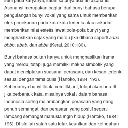
seni pada karyanya, salah satunya adalah asonansi.
Asonansi merupakan bagian dari bunyi bahasa berupa
pengulangan bunyi vokal yang sama untuk memberikan
efek penekanan pada kata-kata tertentu atau sekadar
memberikan nilai estetis lewat pola-pola bunyi yang
menghasilkan sajak yang merdu jika dibaca seperti
aaaa
,
bbbb
,
abab
, dan
abba
(Keraf, 2010:130).
Bunyi bahasa bukan hanya untuk menghasilkan irama
yang merdu, tetapi juga memiliki makna simbolik yang
dapat menciptakan suasana, perasaan, dan kesan tertentu
sesuai dengan tema puisi (Hartoko, 1984: 193).
Sebenarnya bunyi tidak memiliki arti, tetapi akan berarti
jika berbentuk kata, misalnya vokal
i
dalam bahasa
Indonesia sering melambangkan perasaan yang riang,
penuh semangat, dan perasaan yang positif seperti
lambang semangat manusia ingin hidup (Hartoko, 1984:
196). Di sinilah salah satu letak keunikan dan keindahan