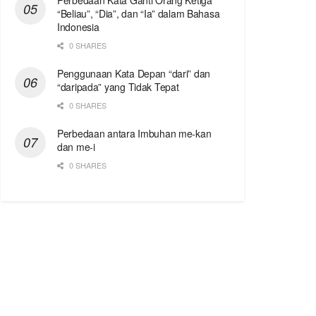
Perbedaan Kata Ganti Orang Ketiga
“Beliau”, “Dia”, dan “Ia” dalam Bahasa
Indonesia
0 SHARES
Penggunaan Kata Depan “dari” dan
“daripada” yang Tidak Tepat
0 SHARES
Perbedaan antara Imbuhan me-kan
dan me-i
0 SHARES