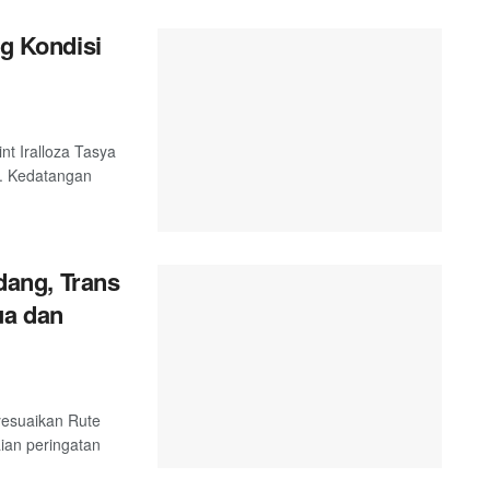
ng Kondisi
nt Iralloza Tasya
. Kedatangan
ang, Trans
ua dan
esuaikan Rute
ian peringatan