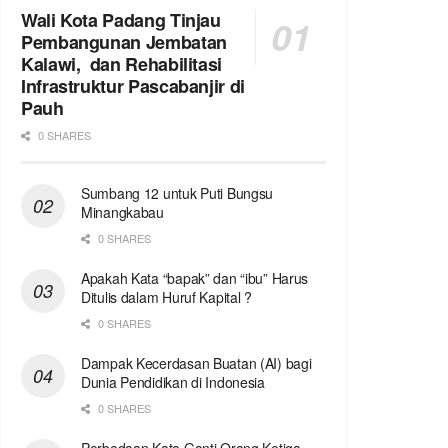
Wali Kota Padang Tinjau
Pembangunan Jembatan
Kalawi, dan Rehabilitasi
Infrastruktur Pascabanjir di
Pauh
0 SHARES
Sumbang 12 untuk Puti Bungsu
Minangkabau
0 SHARES
Apakah Kata “bapak” dan “ibu” Harus
Ditulis dalam Huruf Kapital ?
0 SHARES
Dampak Kecerdasan Buatan (AI) bagi
Dunia Pendidikan di Indonesia
0 SHARES