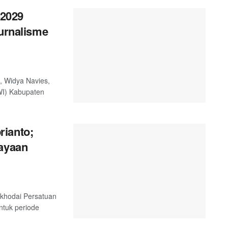
2029
Jurnalisme
, Widya Navies,
WI) Kabupaten
rianto;
cayaan
akhodai Persatuan
tuk periode