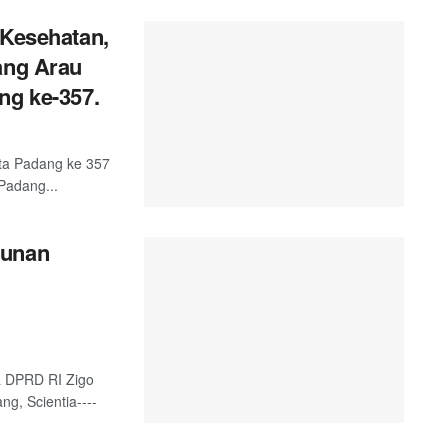
 Kesehatan,
ang Arau
ng ke-357.
ta Padang ke 357
Padang...
gunan
a DPRD RI Zigo
g, Scientia----