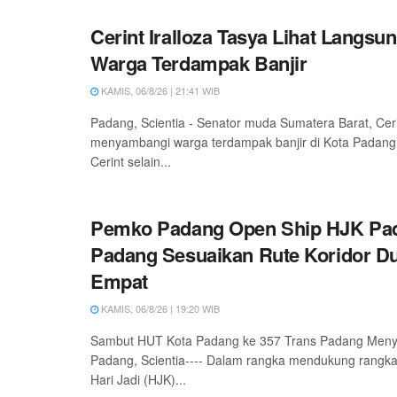
Cerint Iralloza Tasya Lihat Langsu
Warga Terdampak Banjir
KAMIS, 06/8/26 | 21:41 WIB
Padang, Scientia - Senator muda Sumatera Barat, Ceri
menyambangi warga terdampak banjir di Kota Padang
Cerint selain...
Pemko Padang Open Ship HJK Pad
Padang Sesuaikan Rute Koridor D
Empat
KAMIS, 06/8/26 | 19:20 WIB
Sambut HUT Kota Padang ke 357 Trans Padang Meny
Padang, Scientia---- Dalam rangka mendukung rangka
Hari Jadi (HJK)...